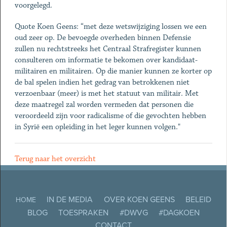
voorgelegd.
Quote Koen Geens: “met deze wetswijziging lossen we een
oud zeer op. De bevoegde overheden binnen Defensie
zullen nu rechtstreeks het Centraal Strafregister kunnen
consulteren om informatie te bekomen over kandidaat-
militairen en militairen. Op die manier kunnen ze korter op
de bal spelen indien het gedrag van betrokkenen niet
verzoenbaar (meer) is met het statuut van militair. Met
deze maatregel zal worden vermeden dat personen die
veroordeeld zijn voor radicalisme of die gevochten hebben
in Syrië een opleiding in het leger kunnen volgen."
Terug naar het overzicht
IN DE MEDIA
OVER KOEN GEENS
BELEID
HOME
BLOG
TOESPRAKEN
#DWVG
#DAGKOEN
CONTACT