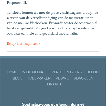
Potpourri III.
Tenslotte komen we met de grote vrachtwagens, dit zijn de
werven van de verzelfstandiging van de magistratuur en
van de nieuwe Wetboeken. Er wordt achter de schermen al
hard aan gewerkt. Volgend jaar rond deze tijd zouden we
ook daar een hele eind gevorderd moeten zijn.
Bekijk het fragment »
IN DE MEDIA
OVER KOEN GEENS
BELEID
HOME
BLOG
TOESPRAKEN
#DWVG
#DAGKOEN
CONTACT
Souhaitez-vous être tenu informé?