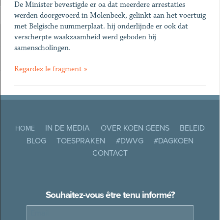
De Minister bevestigde er oa dat meerdere arrestaties
werden doorgevoerd in Molenbeek, gelinkt aan het voertuig
met Belgische nummerplaat. hij onderlijnde er ook dat
verscherpte waakzaamheid werd geboden bij
samenscholingen.
Regardez le fragment »
IN DE MEDIA
OVER KOEN GEENS
BELEID
HOME
BLOG
TOESPRAKEN
#DWVG
#DAGKOEN
CONTACT
Souhaitez-vous être tenu informé?