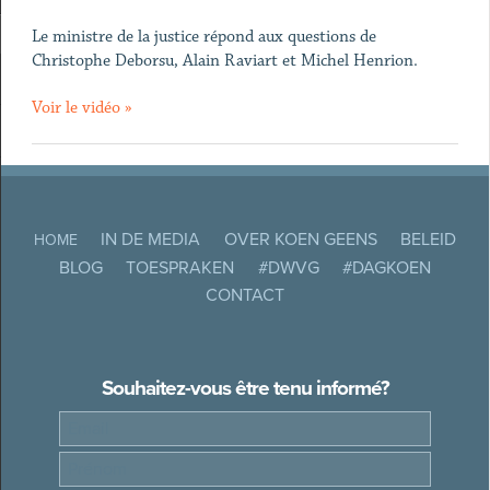
Le ministre de la justice répond aux questions de
Christophe Deborsu, Alain Raviart et Michel Henrion.
Voir le vidéo »
IN DE MEDIA
OVER KOEN GEENS
BELEID
HOME
BLOG
TOESPRAKEN
#DWVG
#DAGKOEN
CONTACT
Souhaitez-vous être tenu informé?