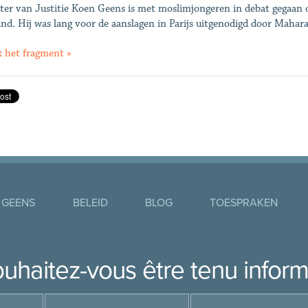
ter van Justitie Koen Geens is met moslimjongeren in debat gegaan o
and. Hij was lang voor de aanslagen in Parijs uitgenodigd door Mahar
k het fragment »
 GEENS
BELEID
BLOG
TOESPRAKEN
uhaitez-vous être tenu infor