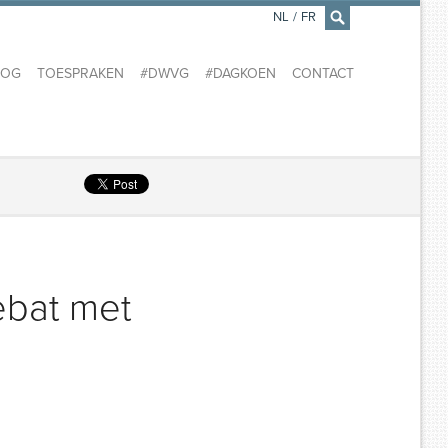
NL
/
FR
×
LOG
TOESPRAKEN
#DWVG
#DAGKOEN
CONTACT
ebat met