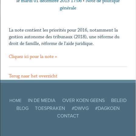
le
mardi 01 décembre 2015 17:06
•
Note de politique
générale
La note contient les priorités pour 2016, notamment la
gestion autonome des tribunaux (2018), une réforme du
droit de famille, réforme de l'aide juridique.
Cliquez ici pour la note »
Terug naar het overzicht
IN DE MEDIA
OVER KOEN GEENS
BELEID
HOME
BLOG
TOESPRAKEN
#DWVG
#DAGKOEN
CONTACT