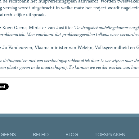
n de rechtbank het hulpverleningsplan aanvaardt, worden tweewekelij
ng verslag wordt uitgebracht in welke mate het traject wordt nagele
afrechtelijke uitspraak.
 Koen Geens, Minister van Justitie
: “De drugsbehandelingskamer zorg
problematiek. Men voorkomt dat probleemgevallen telkens weer veroordeel
 Jo Vandeurzen, Vlaams minister van Welzijn, Volksgezondheid en G
ie delinquenten met een verslavingsproblematiek door te verwijzen naar d
een plaats geven in de maatschappij. Zo kunnen we verder werken aan hun 
 GEENS
BELEID
BLOG
TOESPRAKEN