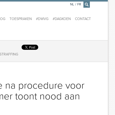
NL
/
FR
×
LOG
TOESPRAKEN
#DWVG
#DAGKOEN
CONTACT
STRAFFING
ve na procedure voor
er toont nood aan