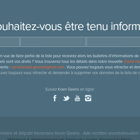
uhaitez-vous être tenu infor
 vue de faire partie de la liste pour recevrez alors les bulletins d’information
ls sont vos droits ? Vous trouverez tous les détails dans notre nouvelle
charte rel
vante :
secretariaat.geens@gmail.com
. Vous pouvez toujours vous rétracter et de
vez toujours vous rétracter et demander à supprimer vos données de la liste de c
Suivez
Koen Geens
en ligne:
nistre et député honoraire
Koen Geens
· Alle rechten voorbehouden 
Webdesign & développement par Zenjoy de Louvain
. Powered by
Nimbu
.