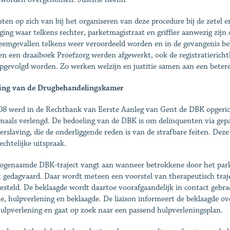
sten op zich van bij het organiseren van deze procedure bij de zetel e
ging waar telkens rechter, parketmagistraat en griffier aanwezig zijn
eemgevallen telkens weer veroordeeld worden en in de gevangenis b
n een draaiboek Proefzorg werden afgewerkt, ook de registratiericht
pgevolgd worden. Zo werken welzijn en justitie samen aan een betere
ing van de Drugbehandelingskamer
08 werd in de Rechtbank van Eerste Aanleg van Gent de DBK opgericht
aals verlengd. De bedoeling van de DBK is om delinquenten via gepa
erslaving, die de onderliggende reden is van de strafbare feiten. Dez
echtelijke uitspraak.
ogenaamde DBK-traject vangt aan wanneer betrokkene door het parke
 gedagvaard. Daar wordt meteen een voorstel van therapeutisch traj
esteld. De beklaagde wordt daartoe voorafgaandelijk in contact gebrach
tie, hulpverlening en beklaagde. De liaison informeert de beklaagde 
ulpverlening en gaat op zoek naar een passend hulpverleningsplan.