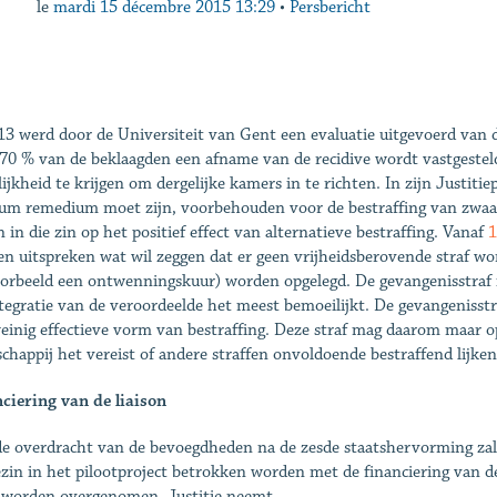
le
mardi 15 décembre 2015 13:29
•
Persbericht
13 werd door de Universiteit van Gent een evaluatie uitgevoerd van d
 70 % van de beklaagden een afname van de recidive wordt vastgestel
ijkheid te krijgen om dergelijke kamers in te richten. In zijn Justitie
um remedium moet zijn, voorbehouden voor de bestraffing van zwaar
n in die zin op het positief effect van alternatieve bestraffing. Vanaf
1
n uitspreken wat wil zeggen dat er geen vrijheidsberovende straf wo
oorbeeld een ontwenningskuur) worden opgelegd. De gevangenisstraf is
tegratie van de veroordeelde het meest bemoeilijkt. De gevangenisstra
einig effectieve vorm van bestraffing. Deze straf mag daarom maar 
chappij het vereist of andere straffen onvoldoende bestraffend lijken,
ciering van de liaison
e overdracht van de bevoegdheden na de zesde staatshervorming zal
zin in het pilootproject betrokken worden met de financiering van de
 worden overgenomen. Justitie neemt