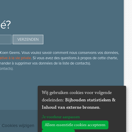
mé?
s de Koen Geens. Vous voulez savoir comment nous conservons vos données,
ative à la vie privée
. Si vous avez des questions à propos de cette charte,
mander à supprimer vos données de la liste de contacts).
ontacts).
Wij gebruiken cookies voor volgende
doeleinden:
Bijhouden statistieken &
Inhoud van externe bronnen
.
Je voorkeur aanpassen
Alleen essentiële cookies accepteren
·
Cookies wijzigen