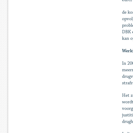
de ko
opvol
probl
DBK e
kan o
Werk
In 20
meerm
drugv
strafr
Het z
wordt
voorg
justi
drugh