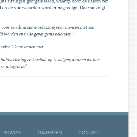
ks zittingen georganiseerd, waarop door de liaison ter
efd en de voorwaarden worden nagevolgd. Daarna volgt
t voor een duurzame oplossing voor mensen met een
d worden en in de gevangenis belanden.”
ezin: “
Door samen met
e hulpverlening en kordaat op te volgen, kunnen we hen
re-integratie.”
#DWVG
#DAGKOEN
CONTACT