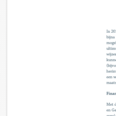
In 20
bijna
mogel
ultim
wijze
kunne
(bijv
herin
een w
maats
Finan
Met d
en Ge
euro)