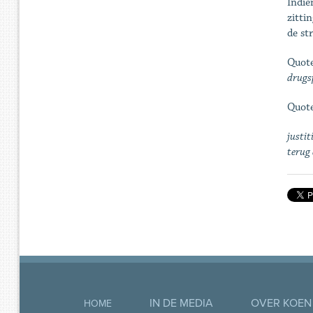
Indie
zitti
de str
Quote
drugs
Quote
justit
terug 
IN DE MEDIA
OVER KOEN
HOME