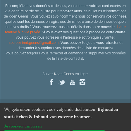
En complétant vos données ci-dessus, vous donnez votre accord exprès en
vue de faire partie de la liste pour recevrez alors les bulletins d’informations
de Koen Geens. Vous voulez savoir comment nous conservons vos données,
quelles sont les données enregistrées dans notre base de données et quels
sont vos droits ? Vous trouverez tous les détails dans notre nouvelle
charte
relative à la vie privée
. Si vous avez des questions à propos de cette charte,
vous pouvez vous adresser à l’adresse électronique suivante :
secretariaat.geens@gmail.com
. Vous pouvez toujours vous rétracter et
demander à supprimer vos données de la liste de contacts).
Vous pouvez toujours vous rétracter et demander à supprimer vos données
de la liste de contacts).
Suivez
Koen Geens
en ligne:
Wij gebruiken cookies voor volgende doeleinden:
Bijhouden
© 2026
Ancien ministre et député honoraire
Koen Geens
· Alle
statistieken & Inhoud van externe bronnen
.
rechten voorbehouden ·
Cookies wijzigen
Je voorkeur aanpassen
Webdesign & développement par Zenjoy de Louvain
. Powered by
Nimbu
.