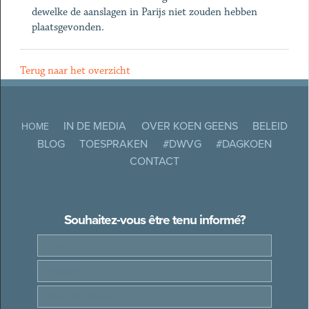
dewelke de aanslagen in Parijs niet zouden hebben
plaatsgevonden.
Terug naar het overzicht
IN DE MEDIA
OVER KOEN GEENS
BELEID
HOME
BLOG
TOESPRAKEN
#DWVG
#DAGKOEN
CONTACT
Souhaitez-vous être tenu informé?