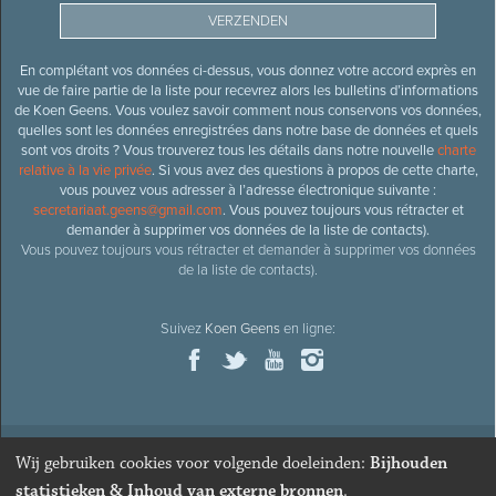
En complétant vos données ci-dessus, vous donnez votre accord exprès en
vue de faire partie de la liste pour recevrez alors les bulletins d’informations
de Koen Geens. Vous voulez savoir comment nous conservons vos données,
quelles sont les données enregistrées dans notre base de données et quels
sont vos droits ? Vous trouverez tous les détails dans notre nouvelle
charte
relative à la vie privée
. Si vous avez des questions à propos de cette charte,
vous pouvez vous adresser à l’adresse électronique suivante :
secretariaat.geens@gmail.com
. Vous pouvez toujours vous rétracter et
demander à supprimer vos données de la liste de contacts).
Vous pouvez toujours vous rétracter et demander à supprimer vos données
de la liste de contacts).
Suivez
Koen Geens
en ligne:
Wij gebruiken cookies voor volgende doeleinden:
Bijhouden
© 2026
Ancien ministre et député honoraire
Koen Geens
· Alle
statistieken & Inhoud van externe bronnen
.