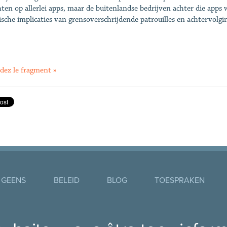
hten op allerlei apps, maar de buitenlandse bedrijven achter die apps
ische implicaties van grensoverschrijdende patrouilles en achtervol
dez le fragment »
 GEENS
BELEID
BLOG
TOESPRAKEN