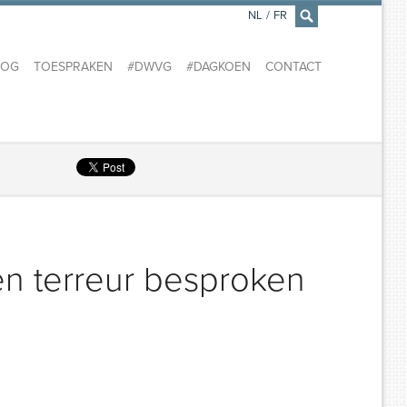
NL
/
FR
×
LOG
TOESPRAKEN
#DWVG
#DAGKOEN
CONTACT
gen terreur besproken