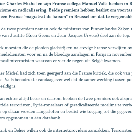
er Charles Michel en zijn Franse collega Manuel Valls hebben in 
risme en radicalisering. Beide premiers hebben beslist om voorta
een Franse "magistrat de liaison" in Brussel om dat te vergemakk
 de twee premiers namen ook de ministers van Binnenlandse Zaken 
e van Jusitite (Koen Geens en Jean-Jacques Urvoas) deel aan de top.
iek moesten die de plooien gladstrijken na stevige Franse verwijten o
gheidsdiensten voor en na de bloedige aanslagen in Parijs in novembe
moslimterroristen waarvan er vier de negen uit België kwamen.
er Michel had zich toen geërgerd aan die Franse kritiek, die ook va
l Valls benadrukte vandaag evenwel dat de samenwerking tussen poli
eldig is.
an echter altijd beter en daarom hebben de twee premiers ook afspr
tiële terroristen, Syrië-ronselaars of geradicaliseerde moslims te v
ie op elkaar worden aangesloten en beslist wie toegang tot die gegev
ders opgenomen in één databank.
rijk en België willen ook de internetproviders aanpakken. Terrorist