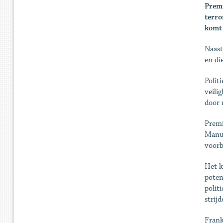
Premi
terro
komt 
Naast
en di
Polit
veili
door 
Premi
Manue
voorbe
Het k
poten
polit
strij
Frank