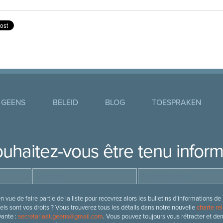
 GEENS
BELEID
BLOG
TOESPRAKEN
uhaitez-vous être tenu infor
 vue de faire partie de la liste pour recevrez alors les bulletins d’information
ls sont vos droits ? Vous trouverez tous les détails dans notre nouvelle
charte rel
vante :
secretariaat.geens@gmail.com
. Vous pouvez toujours vous rétracter et de