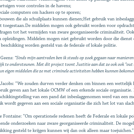
artuigen voor controles in de havens;
eciale computers om hackers op te sporen;
bouwen die als schuilplaats kunnen dienen;Het gebruik van inbesla
et toegestaan.De middelen mogen ook gebruikt worden voor opdrachte
jdragen tot het vermijden van zware georganiseerde criminaliteit. O
n opleidingen. Middelen mogen niet gebruikt worden door die dienst
 beschikking worden gesteld van de federale of lokale politie.
 Geens:
“Sinds mijn aantreden ben ik steeds op zoek gegaan naar manieren 
jk te ondersteunen. Met dit project toont Justitie aan dat ze ook ook “out
n eigen middelen die ze met criminele activiteiten hebben kunnen bekomen
Jacobs: “We zouden durven verder denken om binnen een wettelijk k
bruik geven aan het lokale OCMW of een erkende sociale organisatie.
schikkingstelling van een pand dat inbeslaggenomen werd van een 
ik wordt gegeven aan een sociale organisatie die zich het lot van sl
e Fontaine: “Om operationele redenen heeft de Federale en lokale po
tende onderzoeken naar zware georganiseerde criminaliteit. De moge
ikking gesteld te krijgen kunnen wij dan ook alleen maar toejuichen.”