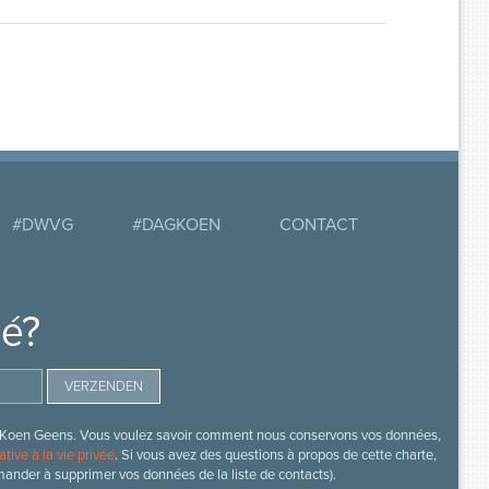
#DWVG
#DAGKOEN
CONTACT
mé?
s de Koen Geens. Vous voulez savoir comment nous conservons vos données,
ative à la vie privée
. Si vous avez des questions à propos de cette charte,
mander à supprimer vos données de la liste de contacts).