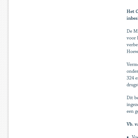
Het C
inbes
De Mi
voor 
verbe
Hoewe
Vermo
onder
324 e
drugs
Dit b
ingez
een g
Vb. v
Vo