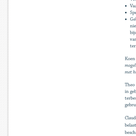
Va
Sp
Ge
ni
bi
va
ter
Koen
mogeli
met hu
Theo 
in ge
terbe
gebru
Claud
belas
besch