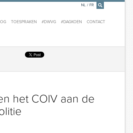
NL
/
FR
×
LOG
TOESPRAKEN
#DWVG
#DAGKOEN
CONTACT
sen het COIV aan de
litie