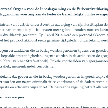
entraal Orgaan voor de Inbeslagneming en de Verbeurdverklaring
laggenomen voertuig aan de Federale Gerechtelijke politie overge
nister van Justitie ondersteunt in navolging van zijn Justitieplan de
het parlement dat politiediensten meer gebruik zouden moeten kun
urdverklaarde goederen. Op 1 april 2014 werd een protocol akkoord af
l het protocol akkoord reeds geruime tijd geleden ondertekend werd, 
gensbestanddelen die in beslag werden genomen tijdens een gerecht
 bepaalde omstandigheden, ingezet worden in de strijd tegen de georga
n 90 ter van het Strafwetboek). Enkele voorbeelden van georganiseer
trafiek, mensenhandel, terrorisme…
etekent dat goederen die in beslag werden genomen in gerechtelijke dos
et worden om zware criminaliteit te voorkomen of de daders ervan op
epaste en efficiënte wijze inzet. De bestaande regeling betreft alle 
an voorwerpen:
ertuigen waaronder vrachtwagens voor acties op parkings van autost