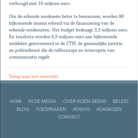
verhoogd met 16 miljoen euro.
Om de erkende moskeeën beter te bemannen, worden 80
bijkomende imams erkend via de financiering van de
erkende erediensten. Het budget bedraagt 3,3 miljoen euro.
En tenslotte worden 6,9 miljoen euro aan bijkomende
middelen geïnvesteerd in de CTIF, de gezamelijke justitie-
en politiedienst die de telfoontaps en interceptie van
communicatie regelt.
Terug naar het overzicht
IN DE MEDIA
OVER KOEN GEENS
BELEID
HOME
BLOG
TOESPRAKEN
#DWVG
#DAGKOEN
CONTACT