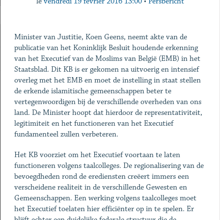
le
vendredi 19 février 2016 13:00
•
Persbericht
Minister van Justitie, Koen Geens, neemt akte van de
publicatie van het Koninklijk Besluit houdende erkenning
van het Executief van de Moslims van België (EMB) in het
Staatsblad. Dit KB is er gekomen na uitvoerig en intensief
overleg met het EMB en moet de instelling in staat stellen
de erkende islamitische gemeenschappen beter te
vertegenwoordigen bij de verschillende overheden van ons
land. De Minister hoopt dat hierdoor de representativiteit,
legitimiteit en het functioneren van het Executief
fundamenteel zullen verbeteren.
Het KB voorziet om het Executief voortaan te laten
functioneren volgens taalcolleges. De regionalisering van de
bevoegdheden rond de erediensten creëert immers een
verscheidene realiteit in de verschillende Gewesten en
Gemeenschappen. Een werking volgens taalcolleges moet
het Executief toelaten hier efficiënter op in te spelen. Er
blijft echter een duidelijke federale structuur die de