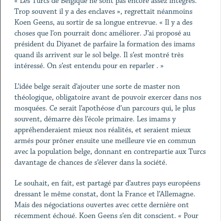
« Les Turcs de Belgique ne sont pas encore assez intégrés.
Trop souvent il y a des enclaves », regrettait néanmoins
Koen Geens, au sortir de sa longue entrevue. « Il y a des
choses que l’on pourrait donc améliorer. J’ai proposé au
président du Diyanet de parfaire la formation des imams
quand ils arrivent sur le sol belge. Il s’est montré très
intéressé. On s’est entendu pour en reparler . »
L’idée belge serait d’ajouter une sorte de master non
théologique, obligatoire avant de pouvoir exercer dans nos
mosquées. Ce serait l’apothéose d’un parcours qui, le plus
souvent, démarre dès l’école primaire. Les imams y
appréhenderaient mieux nos réalités, et seraient mieux
armés pour prôner ensuite une meilleure vie en commun
avec la population belge, donnant en contrepartie aux Turcs
davantage de chances de s’élever dans la société.
Le souhait, en fait, est partagé par d’autres pays européens
dressant le même constat, dont la France et l’Allemagne.
Mais des négociations ouvertes avec cette dernière ont
récemment échoué. Koen Geens s’en dit conscient. « Pour