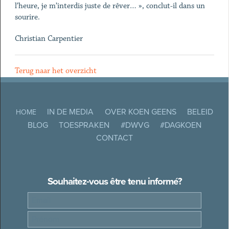
l’heure, je m’interdis juste de rêver… », conclut-il dans un
sourire.
Christian Carpentier
Terug naar het overzicht
IN DE MEDIA
OVER KOEN GEENS
BELEID
HOME
BLOG
TOESPRAKEN
#DWVG
#DAGKOEN
CONTACT
Souhaitez-vous être tenu informé?