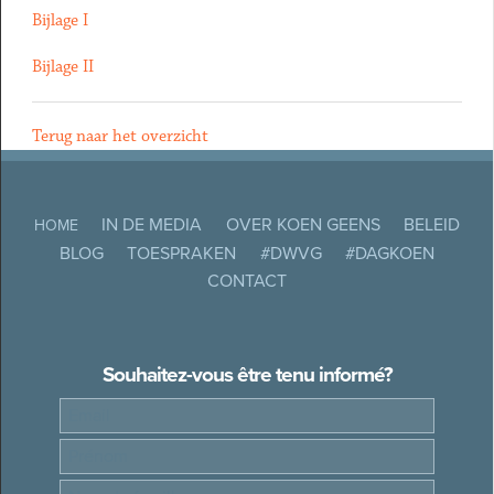
Bijlage I
Bijlage II
Terug naar het overzicht
IN DE MEDIA
OVER KOEN GEENS
BELEID
HOME
BLOG
TOESPRAKEN
#DWVG
#DAGKOEN
CONTACT
Souhaitez-vous être tenu informé?