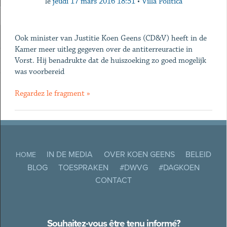
le
jeudi 17 mars 2016 18:51
•
Villa Politica
Ook minister van Justitie Koen Geens (CD&V) heeft in de
Kamer meer uitleg gegeven over de antiterreuractie in
Vorst. Hij benadrukte dat de huiszoeking zo goed mogelijk
was voorbereid
Regardez le fragment »
IN DE MEDIA
OVER KOEN GEENS
BELEID
HOME
BLOG
TOESPRAKEN
#DWVG
#DAGKOEN
CONTACT
Souhaitez-vous être tenu informé?