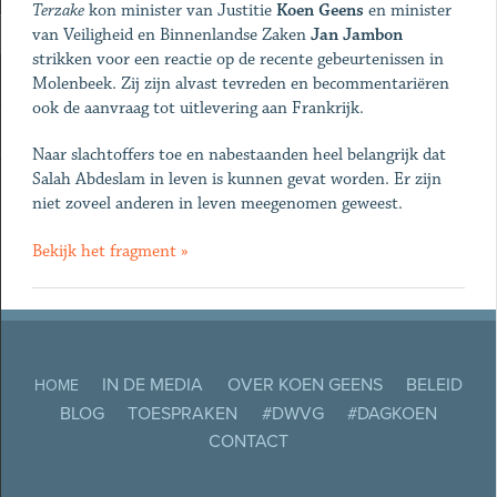
Terzake
kon minister van Justitie
Koen Geens
en minister
van Veiligheid en Binnenlandse Zaken
Jan Jambon
strikken voor een reactie op de recente gebeurtenissen in
Molenbeek. Zij zijn alvast tevreden en becommentariëren
ook de aanvraag tot uitlevering aan Frankrijk.
Naar slachtoffers toe en nabestaanden heel belangrijk dat
Salah Abdeslam in leven is kunnen gevat worden. Er zijn
niet zoveel anderen in leven meegenomen geweest.
Bekijk het fragment »
IN DE MEDIA
OVER KOEN GEENS
BELEID
HOME
BLOG
TOESPRAKEN
#DWVG
#DAGKOEN
CONTACT