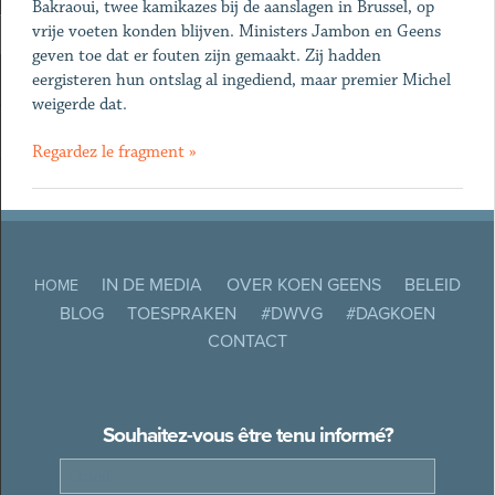
Bakraoui, twee kamikazes bij de aanslagen in Brussel, op
vrije voeten konden blijven. Ministers Jambon en Geens
geven toe dat er fouten zijn gemaakt. Zij hadden
eergisteren hun ontslag al ingediend, maar premier Michel
weigerde dat.
Regardez le fragment »
IN DE MEDIA
OVER KOEN GEENS
BELEID
HOME
BLOG
TOESPRAKEN
#DWVG
#DAGKOEN
CONTACT
Souhaitez-vous être tenu informé?