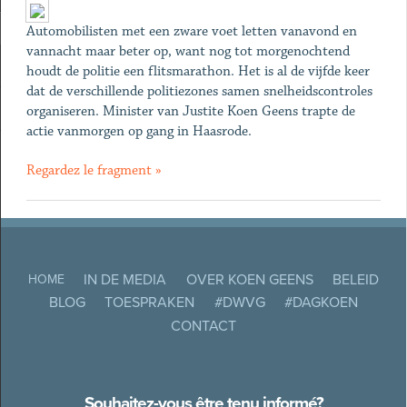
Automobilisten met een zware voet letten vanavond en
vannacht maar beter op, want nog tot morgenochtend
houdt de politie een flitsmarathon. Het is al de vijfde keer
dat de verschillende politiezones samen snelheidscontroles
organiseren. Minister van Justite Koen Geens trapte de
actie vanmorgen op gang in Haasrode.
Regardez le fragment »
IN DE MEDIA
OVER KOEN GEENS
BELEID
HOME
BLOG
TOESPRAKEN
#DWVG
#DAGKOEN
CONTACT
Souhaitez-vous être tenu informé?