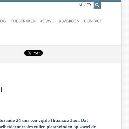
NL
/
FR
×
LOG
TOESPRAKEN
#DWVG
#DAGKOEN
CONTACT
n
edurende 24 uur een vijfde flitsmarathon. Dat
elheidscontroles zullen plaatsvinden op zowel de