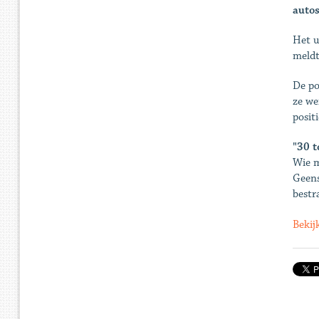
autos
Het u
meldt
De po
ze we
posit
"30 t
Wie m
Geens
bestra
Bekij