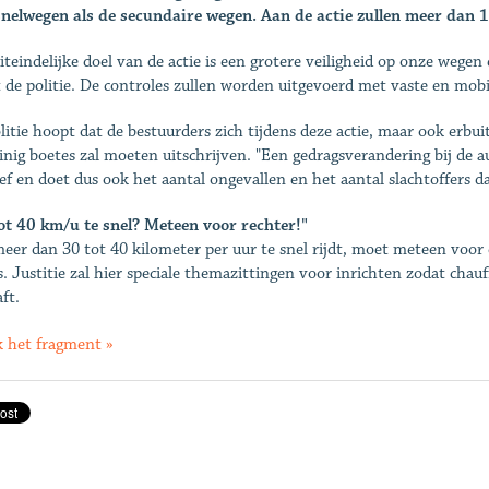
nelwegen als de secundaire wegen. Aan de actie zullen meer dan 1
iteindelijke doel van de actie is een grotere veiligheid op onze wegen
 de politie. De controles zullen worden uitgevoerd met vaste en mobi
litie hoopt dat de bestuurders zich tijdens deze actie, maar ook erbu
inig boetes zal moeten uitschrijven. "Een gedragsverandering bij de a
ief en doet dus ook het aantal ongevallen en het aantal slachtoffers da
ot 40 km/u te snel? Meteen voor rechter!"
eer dan 30 tot 40 kilometer per uur te snel rijdt, moet meteen voor 
. Justitie zal hier speciale themazittingen voor inrichten zodat cha
ft.
k het fragment »