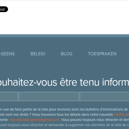
 GEENS
BELEID
BLOG
TOESPRAKEN
uhaitez-vous être tenu infor
 vue de faire partie de la liste pour recevrez alors les bulletins d’information
ls sont vos droits ? Vous trouverez tous les détails dans notre nouvelle
charte rel
vante :
secretariaat.geens@gmail.com
. Vous pouvez toujours vous rétracter et de
vez toujours vous rétracter et demander à supprimer vos données de la liste de c