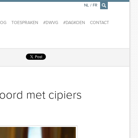
NL
/
FR
×
LOG
TOESPRAKEN
#DWVG
#DAGKOEN
CONTACT
ord met cipiers