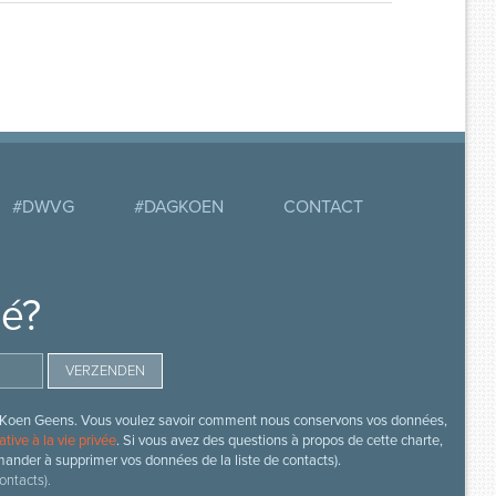
#DWVG
#DAGKOEN
CONTACT
mé?
s de Koen Geens. Vous voulez savoir comment nous conservons vos données,
ative à la vie privée
. Si vous avez des questions à propos de cette charte,
mander à supprimer vos données de la liste de contacts).
ontacts).