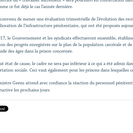
xercice du « travailler autrement » sera poursuivi en concertation dan
me ce fut déjà le cas l’année dernière.
t convenu de mener une évaluation trimestrielle de l’évolution des rec
lioration de l’infrastructure pénitentiaire, qui ont été proposés aujou
17, le Gouvernement et les syndicats effectueront ensemble, établis
ion des progrès enregistrés sur le plan de la population carcérale et de 
ide des âges dans la prison concernée.
t état de cause, le cadre ne sera pas inférieur à ce qui a été admis dan
rtation sociale. Ceci vaut également pour les prisons dans lesquelles c
nistre Geens attend avec confiance la réaction du personnel pénitentia
ructive les prochains jours