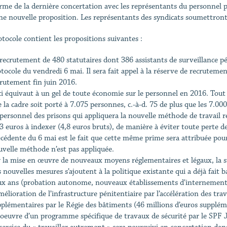
rme de la dernière concertation avec les représentants du personnel p
une nouvelle proposition. Les représentants des syndicats soumettront 
otocole contient les propositions suivantes :
recrutement de 480 statutaires dont 386 assistants de surveillance pé
tocole du vendredi 6 mai. Il sera fait appel à la réserve de recruteme
crutement fin juin 2016.
i équivaut à un gel de toute économie sur le personnel en 2016. Tout 
 la cadre soit porté à 7.075 personnes, c.-à-d. 75 de plus que les 7.00
personnel des prisons qui appliquera la nouvelle méthode de travail re
3 euros à indexer (4,8 euros bruts), de manière à éviter toute perte 
cédente du 6 mai est le fait que cette même prime sera attribuée pour
uvelle méthode n’est pas appliquée.
r la mise en œuvre de nouveaux moyens réglementaires et légaux, la s
 nouvelles mesures s’ajoutent à la politique existante qui a déjà fait
ux ans (probation autonome, nouveaux établissements d’internement, 
mélioration de l’infrastructure pénitentiaire par l’accélération des tr
pplémentaires par le Régie des bâtiments (46 millions d’euros supplé
oeuvre d’un programme spécifique de travaux de sécurité par le SPF J