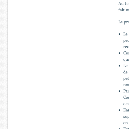
Au te
fait 
Le pr
Le 
pro
re
Cec
que
Le 
de 
pré
no
Pa
Ces
de
L’a
su
en 