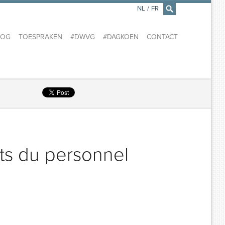
NL
/
FR
×
LOG
TOESPRAKEN
#DWVG
#DAGKOEN
CONTACT
ts du personnel