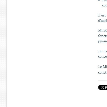
L’e
com
Il es
d’amé
Mi 20
fonct
pyram
En tou
conce
Le Mi
const