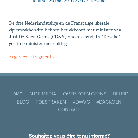
le
lundi 30 mai 2016 22:17
•
Terzake
De drie Nederlandstalige en de Franstalige liberale
cipiersvakbonden hebben het akkoord met minister van
Justitie Koen Geens (CD&V) ondertekend. In "Terzake"
geeft de minister meer uitleg.
Regardez le fragment »
IN DE MEDIA
OVER KOEN GEENS
BELEID
HOME
BLOG
TOESPRAKEN
#DWVG
#DAGKOEN
CONTACT
Souhaitez-vous être tenu informé?