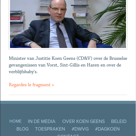
Minister van Justitie Koen Geens (CD&V) over de Brusselse
gevangenissen van Vorst, Sint-Gillis en Haren en over de
verblijfsbaby's.
Regardez le fragment »
IN DE MEDIA
OVER KOEN GEENS
BELEID
HOME
BLOG
TOESPRAKEN
#DWVG
#DAGKOEN