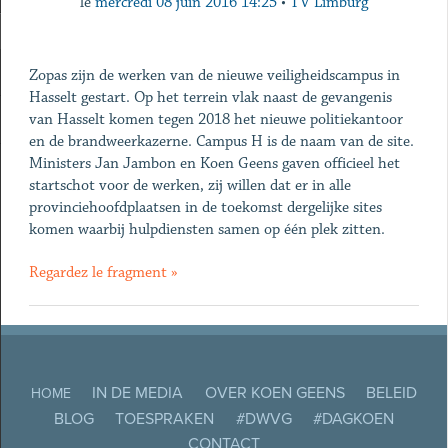
le
mercredi 08 juin 2016 14:25
•
TV Limburg
Zopas zijn de werken van de nieuwe veiligheidscampus in
Hasselt gestart. Op het terrein vlak naast de gevangenis
van Hasselt komen tegen 2018 het nieuwe politiekantoor
en de brandweerkazerne. Campus H is de naam van de site.
Ministers Jan Jambon en Koen Geens gaven officieel het
startschot voor de werken, zij willen dat er in alle
provinciehoofdplaatsen in de toekomst dergelijke sites
komen waarbij hulpdiensten samen op één plek zitten.
Regardez le fragment »
IN DE MEDIA
OVER KOEN GEENS
BELEID
HOME
BLOG
TOESPRAKEN
#DWVG
#DAGKOEN
CONTACT