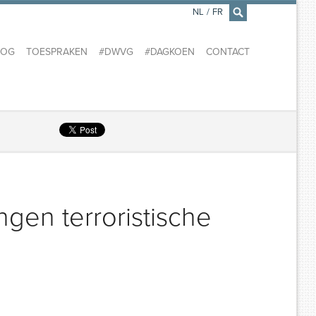
NL
/
FR
×
LOG
TOESPRAKEN
#DWVG
#DAGKOEN
CONTACT
ingen terroristische