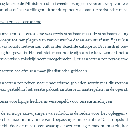
ag keurde de Ministerraad in tweede lezing een voorontwerp van wet
antal strafbaarstellingen uitbreidt op het vlak van terroristische misd
nzetten tot terrorisme
anzetten tot terrorisme was reeds strafbaar maar de strafbaarstelling
proept tot het plegen van terroristische daden een straf van 5 jaar k
 via sociale netwerken valt onder dezelfde categorie. Dit misdrijf b
ag het geval is. Het zal niet meer nodig zijn om te bewijzen dat het 
erroristisch misdrijf heeft meegebracht. Het aanzetten tot terrorism
nzetten tot afreizen naar jihadistische gebieden
anzetten tot reizen naar jihadistische gebieden wordt met dit wetson
baar gesteld in het eerste pakket antiterreurmaatregelen na de operati
teria voorlopige hechtenis versoepeld voor terreurmisdrijven
 de ernstige aanwijzingen van schuld, is de reden voor het opleggen 
p het maximum van de van toepassing zijnde straf de 15 jaar opsluit
gheid. Voor de misdrijven waarop de wet een lager maximum stelt, kom