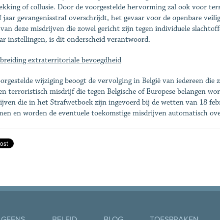
ekking of collusie. Door de voorgestelde hervorming zal ook voor te
jf jaar gevangenisstraf overschrijdt, het gevaar voor de openbare veil
 van deze misdrijven die zowel gericht zijn tegen individuele slachtof
ar instellingen, is dit onderscheid verantwoord.
tbreiding extraterritoriale bevoegdheid
orgestelde wijziging beoogt de vervolging in België van iedereen die 
en terroristisch misdrijf die tegen Belgische of Europese belangen wo
ijven die in het Strafwetboek zijn ingevoerd bij de wetten van 18 fe
en en worden de eventuele toekomstige misdrijven automatisch over
 GEENS
BELEID
BLOG
TOESPRAKEN