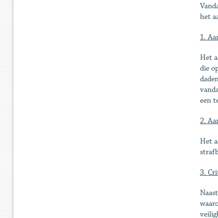
Vanda
het a
1. Aa
Het a
die o
daden
vanda
een t
2. Aa
Het a
straf
3.
Cri
Naast
waaro
veili