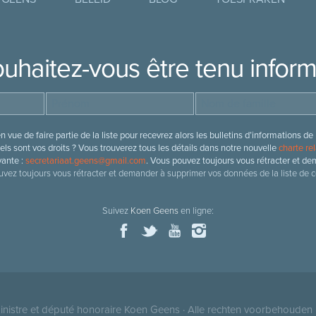
uhaitez-vous être tenu infor
 vue de faire partie de la liste pour recevrez alors les bulletins d’information
ls sont vos droits ? Vous trouverez tous les détails dans notre nouvelle
charte rel
vante :
secretariaat.geens@gmail.com
. Vous pouvez toujours vous rétracter et de
vez toujours vous rétracter et demander à supprimer vos données de la liste de c
Suivez
Koen Geens
en ligne:
nistre et député honoraire
Koen Geens
· Alle rechten voorbehouden 