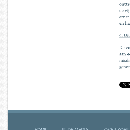
onttr
de vi
ernst
en ha
4. Ui
De vo
aan e
misdr
genom
IN DE MEDIA
OVER KOEN
HOME