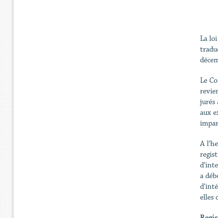
La loi
tradu
décem
Le Co
revien
jurés
aux e
impar
A l’h
regist
d’int
a déb
d’int
elles 
Regis