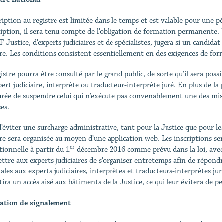
cription au registre est limitée dans le temps et est valable pour une
cription, il sera tenu compte de l’obligation de formation permanent
 Justice, d’experts judiciaires et de spécialistes, jugera si un candidat
tre. Les conditions consistent essentiellement en des exigences de for
istre pourra être consulté par le grand public, de sorte qu’il sera poss
ert judiciaire, interprète ou traducteur-interprète juré. En plus de la po
urée de suspendre celui qui n’exécute pas convenablement une des miss
ses.
d’éviter une surcharge administrative, tant pour la Justice que pour le
tre sera organisée au moyen d’une application web. Les inscriptions ser
er
tionnelle à partir du 1
décembre 2016 comme prévu dans la loi, avec 
ttre aux experts judiciaires de s’organiser entretemps afin de répondre
les aux experts judiciaires, interprètes et traducteurs-interprètes juré
tira un accès aisé aux bâtiments de la Justice, ce qui leur évitera de 
ation de signalement