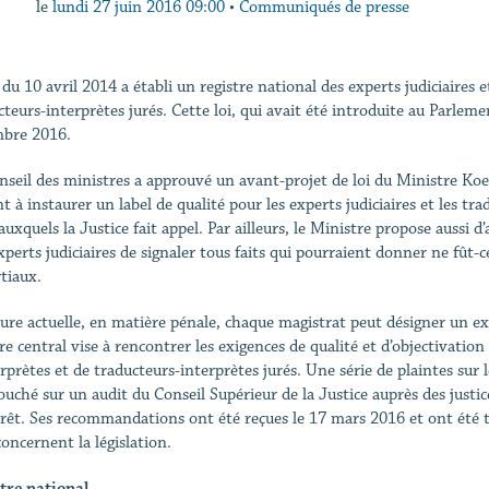
le
lundi 27 juin 2016 09:00
•
Communiqués de presse
 du 10 avril 2014 a établi un registre national des experts judiciaires 
cteurs-interprètes jurés. Cette loi, qui avait été introduite au Parleme
bre 2016.
nseil des ministres a approuvé un avant-projet de loi du Ministre Ko
t à instaurer un label de qualité pour les experts judiciaires et les tra
 auxquels la Justice fait appel. Par ailleurs, le Ministre propose aussi
xperts judiciaires de signaler tous faits qui pourraient donner ne fût-
tiaux.
eure actuelle, en matière pénale, chaque magistrat peut désigner un expe
re central vise à rencontrer les exigences de qualité et d’objectivation 
erprètes et de traducteurs-interprètes jurés. Une série de plaintes su
ouché sur un audit du Conseil Supérieur de la Justice auprès des justic
érêt. Ses recommandations ont été reçues le 17 mars 2016 et ont été tr
concernent la législation.
tre national