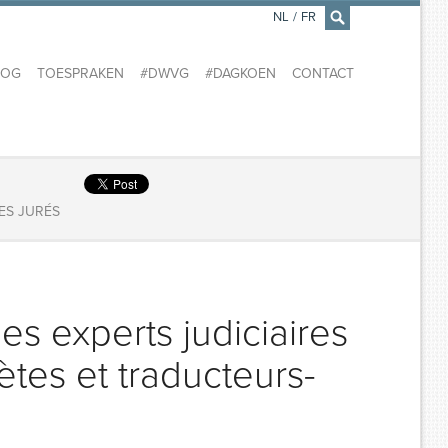
NL
/
FR
×
LOG
TOESPRAKEN
#DWVG
#DAGKOEN
CONTACT
ES JURÉS
es experts judiciaires
rètes et traducteurs-