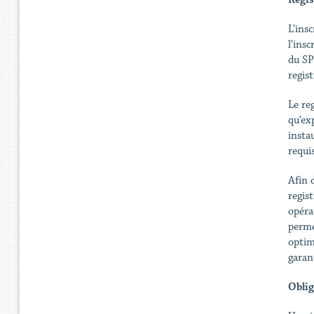
L’ins
l’ins
du SPF
regis
Le reg
qu’exp
insta
requi
Afin 
regis
opéra
perme
optima
garan
Oblig