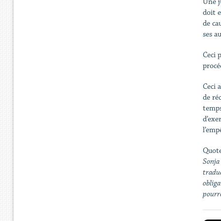
Une j
doit 
de ca
ses a
Ceci 
procé
Ceci 
de ré
temps
d’exer
l’emp
Quote
Sonja 
traduc
obliga
pourr