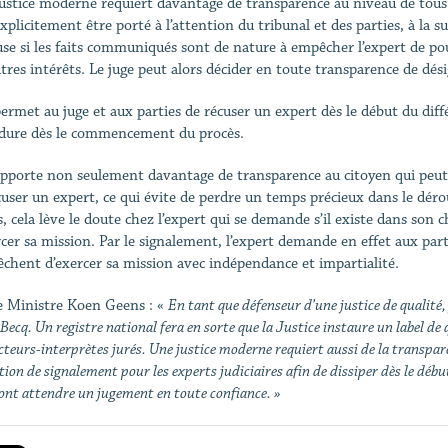
ustice moderne requiert davantage de transparence au niveau de tous le
explicitement être porté à l’attention du tribunal et des parties, à la 
use si les faits communiqués sont de nature à empêcher l’expert de p
utres intérêts. Le juge peut alors décider en toute transparence de dés
permet au juge et aux parties de récuser un expert dès le début du diff
dure dès le commencement du procès.
apporte non seulement davantage de transparence au citoyen qui peu
cuser un expert, ce qui évite de perdre un temps précieux dans le dér
, cela lève le doute chez l’expert qui se demande s’il existe dans son c
cer sa mission. Par le signalement, l’expert demande en effet aux partie
êchent d’exercer sa mission avec indépendance et impartialité.
 Ministre Koen Geens : «
En tant que défenseur d’une justice de qualité, 
Becq. Un registre national fera en sorte que la Justice instaure un label de 
teurs-interprètes jurés. Une justice moderne requiert aussi de la transpare
tion de signalement pour les experts judiciaires afin de dissiper dès le débu
ont attendre un jugement en toute confiance. »