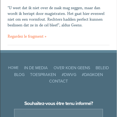
"U weet dat ik niet over de zaak mag zeggen, maar dan
wordt ik berispt door magistraten. Het gaat hier evenwel
niet om een vormfout. Rechters hadden perfect kunnen
beslissen dat ze in de cel bleef", aldus Geens.
Regardez le fragment »
IN DE MEDIA
OVER KOEN GEENS
BELEID
HOME
BLOG
TOESPRAKEN
#DWVG
#DAGKOEN
CONTACT
Souhaitez-vous être tenu informé?