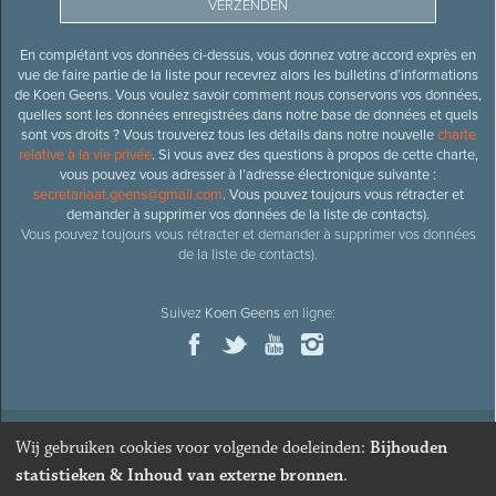
En complétant vos données ci-dessus, vous donnez votre accord exprès en
vue de faire partie de la liste pour recevrez alors les bulletins d’informations
de Koen Geens. Vous voulez savoir comment nous conservons vos données,
quelles sont les données enregistrées dans notre base de données et quels
sont vos droits ? Vous trouverez tous les détails dans notre nouvelle
charte
relative à la vie privée
. Si vous avez des questions à propos de cette charte,
vous pouvez vous adresser à l’adresse électronique suivante :
secretariaat.geens@gmail.com
. Vous pouvez toujours vous rétracter et
demander à supprimer vos données de la liste de contacts).
Vous pouvez toujours vous rétracter et demander à supprimer vos données
de la liste de contacts).
Suivez
Koen Geens
en ligne:
Wij gebruiken cookies voor volgende doeleinden:
Bijhouden
© 2026
Ancien ministre et député honoraire
Koen Geens
· Alle
statistieken & Inhoud van externe bronnen
.
rechten voorbehouden ·
Cookies wijzigen