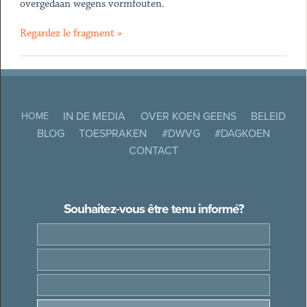
overgedaan wegens vormfouten.
Regardez le fragment »
IN DE MEDIA
OVER KOEN GEENS
BELEID
HOME
BLOG
TOESPRAKEN
#DWVG
#DAGKOEN
CONTACT
Souhaitez-vous être tenu informé?