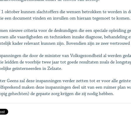
 1 oktober kunnen slachtoffers die wensen betrokken te worden in d
tie een document vinden en invullen om hieraan tegemoet te komen.
men nieuwe criteria voor de deskundigen die een speciale opleiding ge
rsen alle vaardigheden en technieken inzake diagnose, behandeling e
htelijk kader relevant kunnen zijn. Bovendien zijn ze zeer vertrouwd 
spanningen die door de minister van Volksgezondheid al werden ged
tie leidden de voorbije twee jaar tot goede resultaten zoals de longs
elijke geïnterneerden in Zelzate.
ter Geens zal deze inspanningen verder zetten tot er voor alle geïn
lfsprekend maken deze inspanningen deel uit van een ruimer plan w
opig gehechten) de gepaste zorg krijgen die zij nodig hebben.