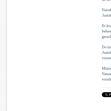
Vanaf
Justi
Er ko
behee
gerec
De in
Justi
vrouw
Minis
Vanze
voorl