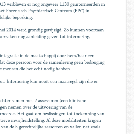
2013 verbleven er nog ongeveer 1130 geïnterneerden in
het Forensisch Psychiatrisch Centrum (FPC) in
elijke beperking.
mei 2014 werd grondig gewijzigd. Zo kunnen voortaan
eroorzaken nog aanleiding geven tot internering.
integratie in de maatschappij door hem/haar een
r dat deze persoon voor de samenleving geen bedreiging
e mensen die het echt nodig hebben.
t. Internering kan nooit een maatregel zijn die er
chter samen met 2 assessoren (een klinische
singen nemen over de uitvoering van de
rneerde. Het gaat om beslissingen tot toekenning van
ieve invrijheidstelling. Al deze modaliteiten krijgen
van de 5 gerechtelijke ressorten en vallen net zoals