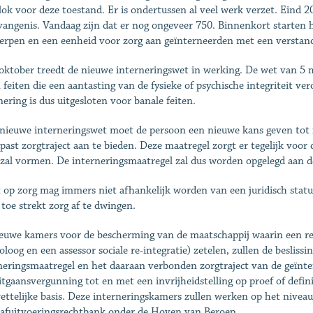
lok voor deze toestand. Er is ondertussen al veel werk verzet. Eind 
vangenis. Vandaag zijn dat er nog ongeveer 750. Binnenkort starten 
rpen en een eenheid voor zorg aan geïnterneerden met een verstand
oktober treedt de nieuwe interneringswet in werking. De wet van 5 
n feiten die een aantasting van de fysieke of psychische integriteit v
nering is dus uitgesloten voor banale feiten.
nieuwe interneringswet moet de persoon een nieuwe kans geven tot 
past zorgtraject aan te bieden. Deze maatregel zorgt er tegelijk voo
zal vormen. De interneringsmaatregel zal dus worden opgelegd aan d
 op zorg mag immers niet afhankelijk worden van een juridisch statuu
 toe strekt zorg af te dwingen.
euwe kamers voor de bescherming van de maatschappij waarin een re
oloog en een assessor sociale re-integratie) zetelen, zullen de beslis
neringsmaatregel en het daaraan verbonden zorgtraject van de geïnte
itgaansvergunning tot en met een invrijheidstelling op proef of definit
ettelijke basis. Deze interneringskamers zullen werken op het niveau 
rafuitvoeringsrechtbank onder de Hoven van Beroep.