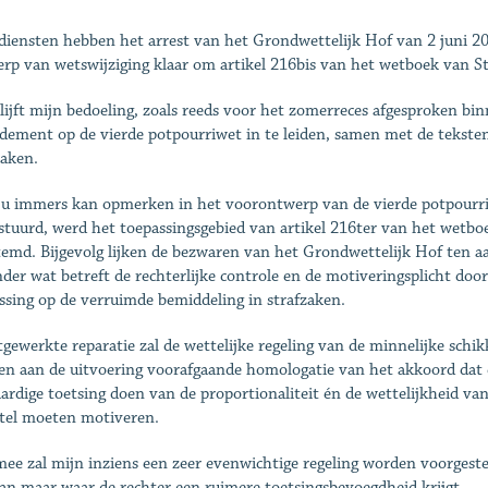
diensten hebben het arrest van het Grondwettelijk Hof van 2 juni 
rp van wetswijziging klaar om artikel 216bis van het wetboek van Str
lijft mijn bedoeling, zoals reeds voor het zomerreces afgesproken bin
ement op de vierde potpourriwet in te leiden, samen met de teksten
zaken.
 u immers kan opmerken in het voorontwerp van de vierde potpourri
stuurd, werd het toepassingsgebied van artikel 216ter van het wetboe
temd. Bijgevolg lijken de bezwaren van het Grondwettelijk Hof ten a
nder wat betreft de rechterlijke controle en de motiveringsplicht do
ssing op de verruimde bemiddeling in strafzaken.
tgewerkte reparatie zal de wettelijke regeling van de minnelijke schikk
en aan de uitvoering voorafgaande homologatie van het akkoord dat 
ardige toetsing doen van de proportionaliteit én de wettelijkheid van
tel moeten motiveren.
ee zal mijn inziens een zeer evenwichtige regeling worden voorgest
kan maar waar de rechter een ruimere toetsingsbevoegdheid krijgt.