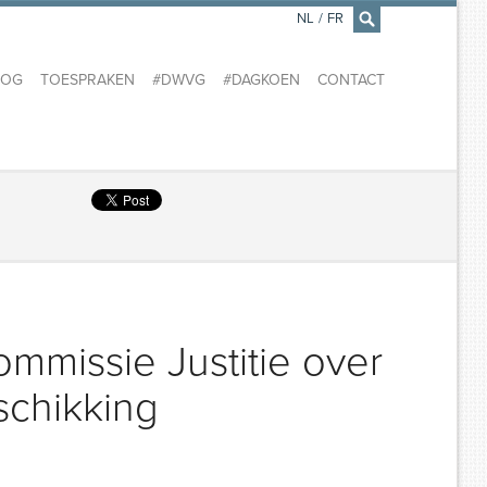
NL
/
FR
×
LOG
TOESPRAKEN
#DWVG
#DAGKOEN
CONTACT
ommissie Justitie over
schikking