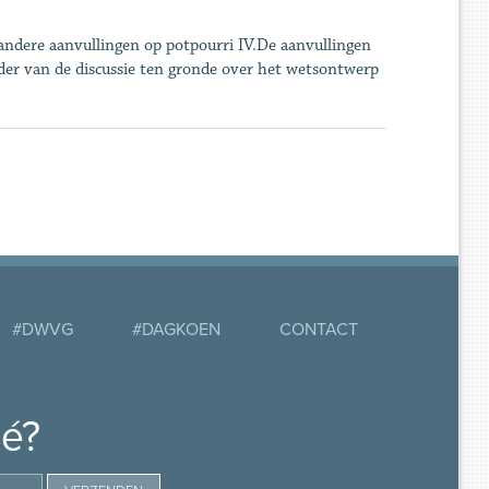
dere aanvullingen op potpourri IV.De aanvullingen
der van de discussie ten gronde over het wetsontwerp
#DWVG
#DAGKOEN
CONTACT
mé?