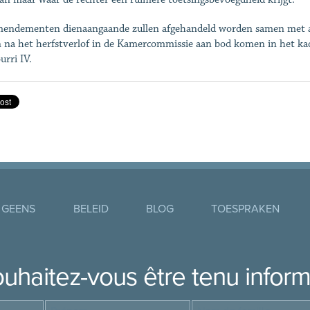
endementen dienaangaande zullen afgehandeld worden samen met an
n na het herfstverlof in de Kamercommissie aan bod komen in het ka
urri IV.
 GEENS
BELEID
BLOG
TOESPRAKEN
uhaitez-vous être tenu infor