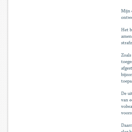
Mijn 
ontwe
Het b
amend
straf
Zoals
toege
afges
bijzo
toepa
De ui
van e
volwa
voors
Daarm
slag 