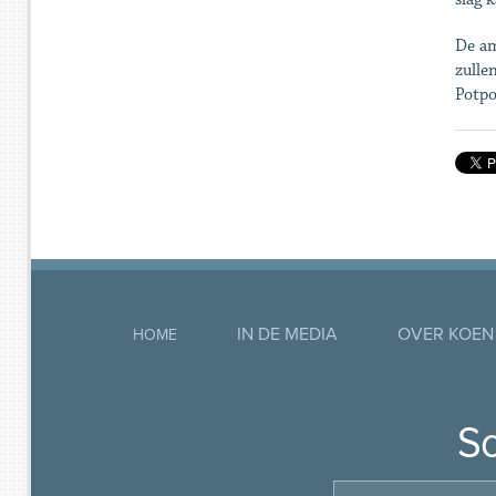
De am
zulle
Potpo
IN DE MEDIA
OVER KOEN
HOME
So