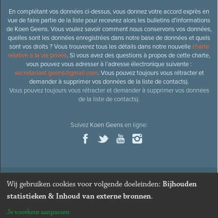
En complétant vos données ci-dessus, vous donnez votre accord exprès en
vue de faire partie de la liste pour recevrez alors les bulletins d’informations
de Koen Geens. Vous voulez savoir comment nous conservons vos données,
quelles sont les données enregistrées dans notre base de données et quels
sont vos droits ? Vous trouverez tous les détails dans notre nouvelle
charte
relative à la vie privée
. Si vous avez des questions à propos de cette charte,
vous pouvez vous adresser à l’adresse électronique suivante :
secretariaat.geens@gmail.com
. Vous pouvez toujours vous rétracter et
demander à supprimer vos données de la liste de contacts).
Vous pouvez toujours vous rétracter et demander à supprimer vos données
de la liste de contacts).
Suivez
Koen Geens
en ligne:
Wij gebruiken cookies voor volgende doeleinden:
Bijhouden
© 2026
Ancien ministre et député honoraire
Koen Geens
· Alle
statistieken & Inhoud van externe bronnen
.
rechten voorbehouden ·
Cookies wijzigen
Je voorkeur aanpassen
Webdesign & développement par Zenjoy de Louvain
. Powered by
Nimbu
.