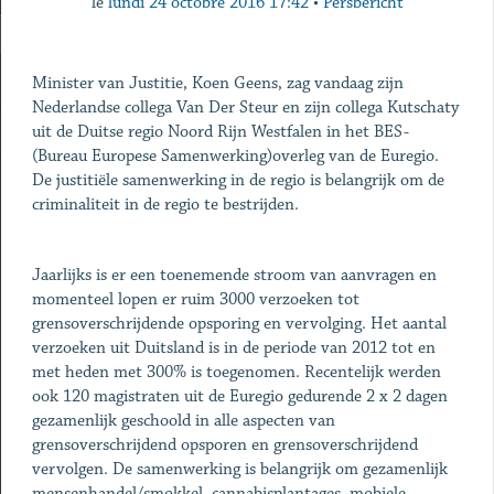
le
lundi 24 octobre 2016 17:42
•
Persbericht
Minister van Justitie, Koen Geens, zag vandaag zijn
Nederlandse collega Van Der Steur en zijn collega Kutschaty
uit de Duitse regio Noord Rijn Westfalen in het BES-
(Bureau Europese Samenwerking)overleg van de Euregio.
De justitiële samenwerking in de regio is belangrijk om de
criminaliteit in de regio te bestrijden.
Jaarlijks is er een toenemende stroom van aanvragen en
momenteel lopen er ruim 3000 verzoeken tot
grensoverschrijdende opsporing en vervolging. Het aantal
verzoeken uit Duitsland is in de periode van 2012 tot en
met heden met 300% is toegenomen. Recentelijk werden
ook 120 magistraten uit de Euregio gedurende 2 x 2 dagen
gezamenlijk geschoold in alle aspecten van
grensoverschrijdend opsporen en grensoverschrijdend
vervolgen. De samenwerking is belangrijk om gezamenlijk
mensenhandel/smokkel, cannabisplantages, mobiele