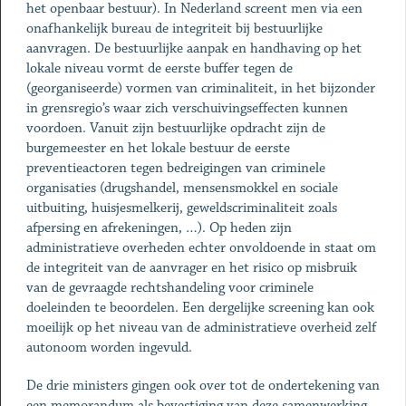
het openbaar bestuur). In Nederland screent men via een
onafhankelijk bureau de integriteit bij bestuurlijke
aanvragen. De bestuurlijke aanpak en handhaving op het
lokale niveau vormt de eerste buffer tegen de
(georganiseerde) vormen van criminaliteit, in het bijzonder
in grensregio’s waar zich verschuivingseffecten kunnen
voordoen. Vanuit zijn bestuurlijke opdracht zijn de
burgemeester en het lokale bestuur de eerste
preventieactoren tegen bedreigingen van criminele
organisaties (drugshandel, mensensmokkel en sociale
uitbuiting, huisjesmelkerij, geweldscriminaliteit zoals
afpersing en afrekeningen, …). Op heden zijn
administratieve overheden echter onvoldoende in staat om
de integriteit van de aanvrager en het risico op misbruik
van de gevraagde rechtshandeling voor criminele
doeleinden te beoordelen. Een dergelijke screening kan ook
moeilijk op het niveau van de administratieve overheid zelf
autonoom worden ingevuld.
De drie ministers gingen ook over tot de ondertekening van
een memorandum als bevestiging van deze samenwerking.