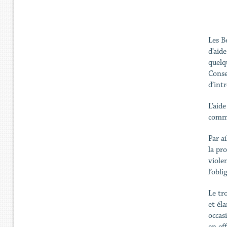
Les B
d’aid
quelq
Conse
d’int
L’aid
commi
Par a
la pr
viole
l’obl
Le tro
et él
occas
en ef