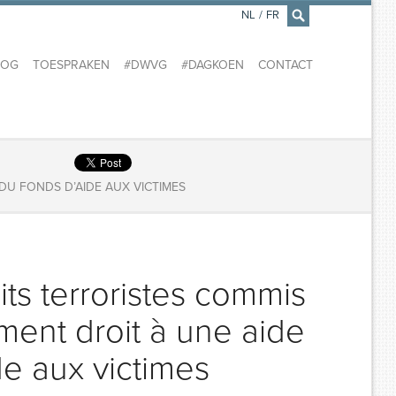
NL
/
FR
×
LOG
TOESPRAKEN
#DWVG
#DAGKOEN
CONTACT
DU FONDS D’AIDE AUX VICTIMES
its terroristes commis
ment droit à une aide
de aux victimes