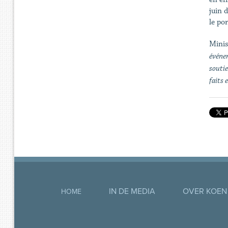
juin d
le po
Minis
événe
soutie
faits 
IN DE MEDIA
OVER KOEN
HOME