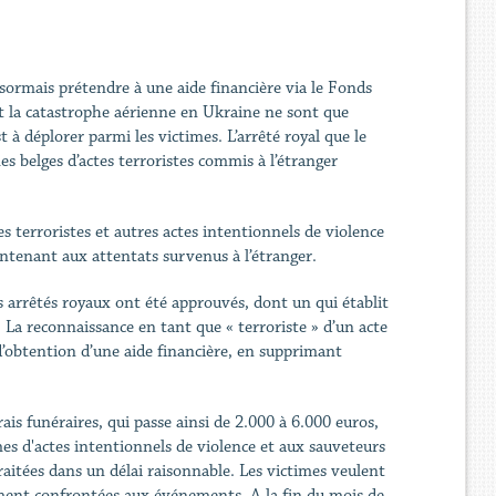
ésormais prétendre à une aide financière via le Fonds
 et la catastrophe aérienne en Ukraine ne sont que
à déplorer parmi les victimes. L’arrêté royal que le
es belges d’actes terroristes commis à l’étranger
es terroristes et autres actes intentionnels de violence
intenant aux attentats survenus à l’étranger.
es arrêtés royaux ont été approuvés, dont un qui établit
. La reconnaissance en tant que « terroriste » d’un acte
d’obtention d’une aide financière, en supprimant
rais funéraires, qui passe ainsi de 2.000 à 6.000 euros,
es d'actes intentionnels de violence et aux sauveteurs
raitées dans un délai raisonnable. Les victimes veulent
vement confrontées aux événements. A la fin du mois de