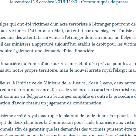
le
vendredi 28 octobre 2016 11:30
•
Communiqués de presse
elges qui ont été victimes d’un acte terroriste à l’étranger pourront d
e aux victimes. L’attentat au Mali, l’attentat sur une plage en Tunisie
ues-uns des attentats survenus à l’étranger dont au moins un Belge est 
il des ministres a approuvé aujourd’hui établit le droit pour les victim
roduire également une demande d’aide financière.
e financière du Fonds d’aide aux victimes était déjà prévue pour les act
s sur notre propre territoire, mais le nouvel arrêté royal l’élargit ma
illeurs, à l’initiative du Ministre de la Justice, Koen Geens, deux autr
océdure de reconnaissance d’actes de violence « à caractère terroriste »
nt commis en Belgique ou à l’étranger simplifie en outre la procédure 
igation d’avoir obtenu un jugement de condamnation.
isième arrêté royal quadruple le plafond de l’aide financière pour les f
argit de deux chambres la Commission pour l'aide financière aux victim
ionnels afin de garantir que les demandes des victimes puissent être t
fet être rapidement fixées sur leurs droits pour ne pas être répétiti