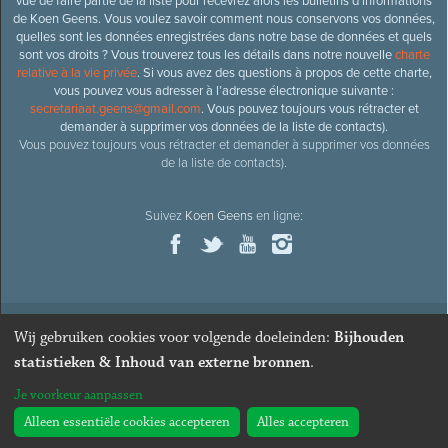
vue de faire partie de la liste pour recevrez alors les bulletins d’informations
de Koen Geens. Vous voulez savoir comment nous conservons vos données,
quelles sont les données enregistrées dans notre base de données et quels
sont vos droits ? Vous trouverez tous les détails dans notre nouvelle
charte
relative à la vie privée
. Si vous avez des questions à propos de cette charte,
vous pouvez vous adresser à l’adresse électronique suivante :
secretariaat.geens@gmail.com
. Vous pouvez toujours vous rétracter et
demander à supprimer vos données de la liste de contacts).
Vous pouvez toujours vous rétracter et demander à supprimer vos données
de la liste de contacts).
Suivez
Koen Geens
en ligne:
Wij gebruiken cookies voor volgende doeleinden:
Bijhouden
© 2026
Ancien ministre et député honoraire
Koen Geens
· Alle
statistieken & Inhoud van externe bronnen
.
rechten voorbehouden ·
Cookies wijzigen
Je voorkeur aanpassen
Webdesign & développement par Zenjoy de Louvain
. Powered by
Nimbu
.
Alleen essentiële cookies accepteren
Alles accepteren