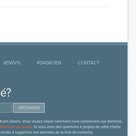
#DWVG
#DAGKOEN
CONTACT
mé?
s de Koen Geens. Vous voulez savoir comment nous conservons vos données,
ative à la vie privée
. Si vous avez des questions à propos de cette charte,
mander à supprimer vos données de la liste de contacts).