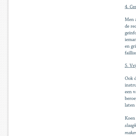
4. Cen
Men z
de re
geïnf
ieman
en gr
faill
5. Vr
Ook d
instr
een v
beroe
laten
Koen
slaagk
maken.