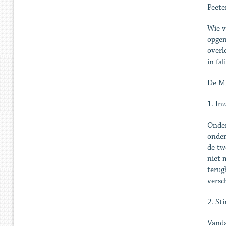
Peete
Wie v
opgen
overl
in fa
De Mi
1. In
Onder
onder
de tw
niet 
terug
versc
2
. St
Vanda