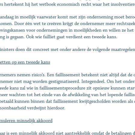
rs hertekent hij het wetboek economisch recht waar het insolventie
andaag in moeilijk vaarwater komt met zijn onderneming moet beroep
omen. Door één wet te creëren krijgt de ondernemer meer rechtszeke
evingskansen voor ondernemingen in moeilijkheden en willen ze het 
ling is gegaan. Ook wie failliet gaat verdient een tweede kans.
nisters doen dit concreet met onder andere de volgende maatregelen
zetten op een tweede kans
nemers nemen risico’s. Een faillissement betekent niet altijd dat de
nemer niet mag worden gestigmatiseerd. Integendeel. Om het onderne
eede kans zal wie in faillissementsprocedure zit opnieuw kunnen s
meer wachten tot het einde van de afwikkeling van het lopende faill
betaald kunnen binnen dat faillissement kwijtgescholden worden als
hoonbaarheid verdwijnt hierdoor.
imuleren minnelijk akkoord
ag is een minnelijk akkoord niet aantrekkelijk omdat de betalingen d