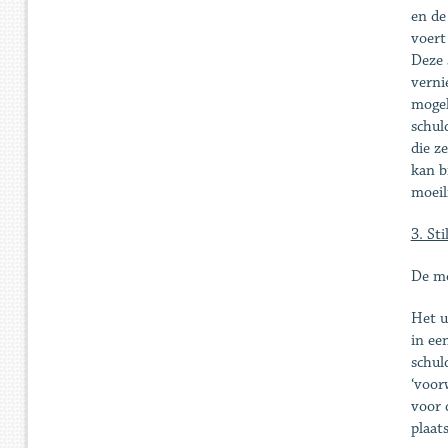
en de
voert
Deze 
verni
mogel
schul
die z
kan b
moeil
3. Sti
De mo
Het u
in ee
schul
‘voor
voor 
plaat