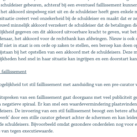
 schuldeiser gebeuren, achteraf bij een eventueel faillissement kunn
 het akkoord simpelweg niet uit en de schuldeiser heeft geen enkele 
situatie creëert veel onzekerheid bij de schuldeiser en maakt dat er 
euwd minnelijk akkoord verzekert de schuldeiser dat de betalingen d
ijkheid gegeven om dit akkoord uitvoerbare kracht te geven, wat betek
denaar, het akkoord voor de rechtbank kan afdwingen. Nieuw is ook da
elf niet in staat is om orde op zaken te stellen, een beroep kan doe
ijstaan bij het opstellen van een akkoord met de schuldeisers. Deze
ijkheden heel snel in haar situatie kan ingrijpen en een doorstart kan
l faillissement
gelijkheid tot stil faillissement met aanduiding van een pre-curator
itspreken van een faillissement gaat doorgaans met veel publicitei
n negatieve spiraal. Er kan snel een waardevermindering plaatsvinden, 
deisers. De invoering van een stil faillissement beoogt een betere af
werk’ door een stille curator gebeurt achter de schermen en kan leide
de schuldeisers. Bijvoorbeeld omdat gezondere onderdelen nog voor
s van tegen executiewaarde.