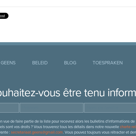
 GEENS
BELEID
BLOG
TOESPRAKEN
uhaitez-vous être tenu infor
 vue de faire partie de la liste pour recevrez alors les bulletins d’information
ls sont vos droits ? Vous trouverez tous les détails dans notre nouvelle
charte rel
vante :
secretariaat.geens@gmail.com
. Vous pouvez toujours vous rétracter et de