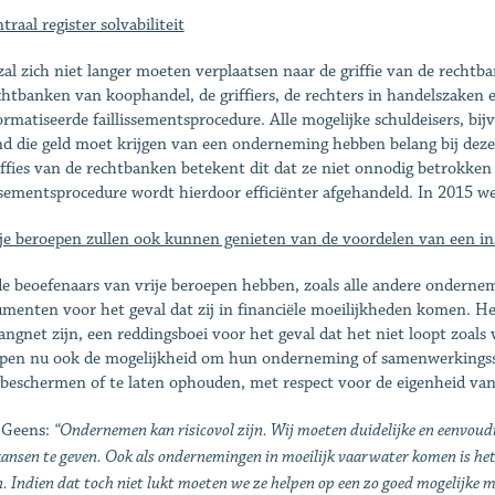
traal register solvabiliteit
al zich niet langer moeten verplaatsen naar de griffie van de rechtba
chtbanken van koophandel, de griffiers, de rechters in handelszaken e
ormatiseerde faillissementsprocedure. Alle mogelijke schuldeisers, b
d die geld moet krijgen van een onderneming hebben belang bij deze 
iffies van de rechtbanken betekent dit dat ze niet onnodig betrokke
issementsprocedure wordt hierdoor efficiënter afgehandeld. In 2015 we
ije beroepen zullen ook kunnen genieten van de voordelen van een i
e beoefenaars van vrije beroepen hebben, zoals alle andere onderneme
umenten voor het geval dat zij in financiële moeilijkheden komen. H
angnet zijn, een reddingsboei voor het geval dat het niet loopt zoals 
pen nu ook de mogelijkheid om hun onderneming of samenwerkingsstru
 beschermen of te laten ophouden, met respect voor de eigenheid van 
 Geens:
“Ondernemen kan risicovol zijn. Wij moeten duidelijke en eenvoud
ansen te geven. Ook als ondernemingen in moeilijk vaarwater komen is het
 Indien dat toch niet lukt moeten we ze helpen op een zo goed mogelijke m