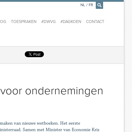
NL
/
FR
×
LOG
TOESPRAKEN
#DWVG
#DAGKOEN
CONTACT
 voor ondernemingen
e maken van nieuwe wetboeken. Het eerste
Ministerraad. Samen met Minister van Economie Kris