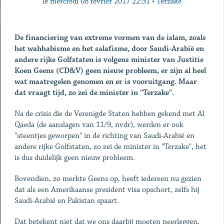
le
mercredi 08 février 2017 22:31
•
Terzake
De financiering van extreme vormen van de islam, zoals
het wahhabisme en het salafisme, door Saudi-Arabië en
andere rijke Golfstaten is volgens minister van Justitie
Koen Geens (CD&V) geen nieuw probleem, er zijn al heel
wat maatregelen genomen en er is vooruitgang. Maar
dat vraagt tijd, zo zei de minister in "Terzake".
Na de crisis die de Verenigde Staten hebben gekend met Al
Qaeda (de aanslagen van 11/9, nvdr), werden er ook
"steentjes geworpen" in de richting van Saudi-Arabië en
andere rijke Golfstaten, zo zei de minister in "Terzake", het
is dus duidelijk geen nieuw probleem.
Bovendien, zo merkte Geens op, heeft iedereen nu gezien
dat als een Amerikaanse president visa opschort, zelfs hij
Saudi-Arabië en Pakistan spaart.
Dat betekent niet dat we ons daarbij moeten neerleggen,