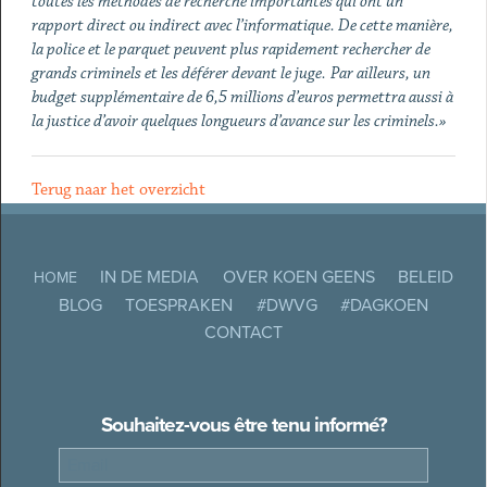
toutes les méthodes de recherche importantes qui ont un
rapport direct ou indirect avec l’informatique. De cette manière,
la police et le parquet peuvent plus rapidement rechercher de
grands criminels et les déférer devant le juge.
Par ailleurs, un
budget supplémentaire de 6,5 millions d’euros permettra aussi à
la justice d’avoir quelques longueurs d’avance sur les criminels.»
Terug naar het overzicht
IN DE MEDIA
OVER KOEN GEENS
BELEID
HOME
BLOG
TOESPRAKEN
#DWVG
#DAGKOEN
CONTACT
Souhaitez-vous être tenu informé?