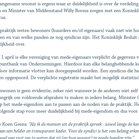
angename woonst is ergens waar er duidelijkheid is over de verdeling
 en Minister van Middenstand Willy Borsus zorgen met een Koninklij
cus.
 praktijk weten bewoners (huurders en/of eigenaars) vaak niet wie hun
n en van welke panden ze nog syndicus zijn. Het Koninklijk Besluit 
lijkheid over.
 1 april is elke vereniging van mede-eigenaars verplicht de gegevens v
puntbank van Ondernemingen. Hierdoor kan elke belanghebbende ke
oor informatie vlotter kan doorgespeeld worden. Een syndicus die he
n opgespoord. De verplichte registratie maakt het mogelijk statistis
wonen is geen evidentie, zeker niet wanneer je de anderen niet zel
langrijk om voldoende afspraken te maken in ieders belang. Minister
p het mede-eigendom aan te passen aan de noden van de praktijk. He
olgende stap voor meer duidelijkheid bij mede-eigendom en dus voo
e Koen Geens:
“Als ik de mensen uit de praktijk spreek - zowel langs de ka
an een helder en transparant kader. Voor de syndici is het van belang erke
voel van rust om te weten dat zij (en hun woonst) in goede handen zijn.”