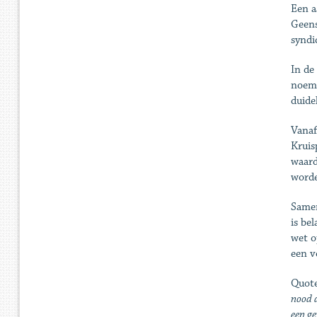
Een a
Geens
syndi
In de
noeme
duide
Vanaf
Kruis
waard
worde
Samen
is be
wet o
een v
Quot
nood a
een ge