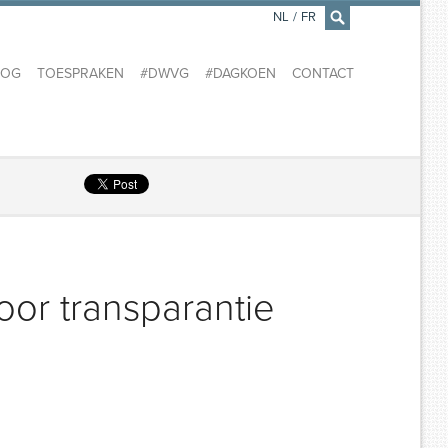
NL
/
FR
×
LOG
TOESPRAKEN
#DWVG
#DAGKOEN
CONTACT
or transparantie