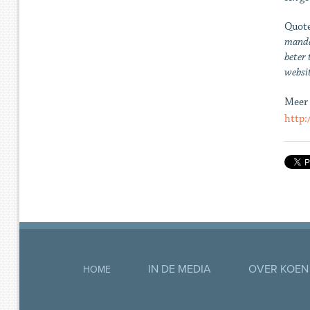
Quote
manda
beter
websi
Meer 
http:
IN DE MEDIA
OVER KOEN
HOME