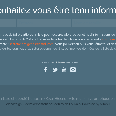
uhaitez-vous être tenu infor
 vue de faire partie de la liste pour recevrez alors les bulletins d’information
ls sont vos droits ? Vous trouverez tous les détails dans notre nouvelle
charte rel
vante :
secretariaat.geens@gmail.com
. Vous pouvez toujours vous rétracter et de
vez toujours vous rétracter et demander à supprimer vos données de la liste de c
Suivez
Koen Geens
en ligne:
nistre et député honoraire
Koen Geens
· Alle rechten voorbehouden 
Webdesign & développement par Zenjoy de Louvain
. Powered by
Nimbu
.