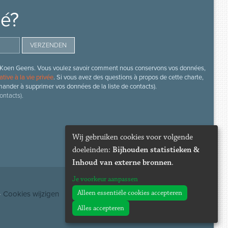
mé?
s de Koen Geens. Vous voulez savoir comment nous conservons vos données,
ative à la vie privée
. Si vous avez des questions à propos de cette charte,
mander à supprimer vos données de la liste de contacts).
ontacts).
Wij gebruiken cookies voor volgende
doeleinden:
Bijhouden statistieken &
Inhoud van externe bronnen
.
Je voorkeur aanpassen
Alleen essentiële cookies accepteren
·
Cookies wijzigen
Alles accepteren