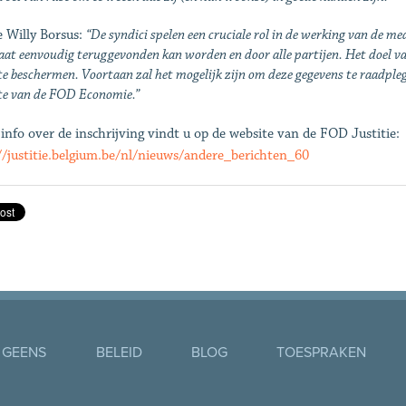
 Willy Borsus:
“De syndici spelen een cruciale rol in de werking van de 
at eenvoudig teruggevonden kan worden en door alle partijen. Het doel 
 te beschermen. Voortaan zal het mogelijk zijn om deze gegevens te raadp
te van de FOD Economie.”
info over de inschrijving vindt u op de website van de FOD Justitie:
//justitie.belgium.be/nl/nieuws/andere_berichten_60
 GEENS
BELEID
BLOG
TOESPRAKEN