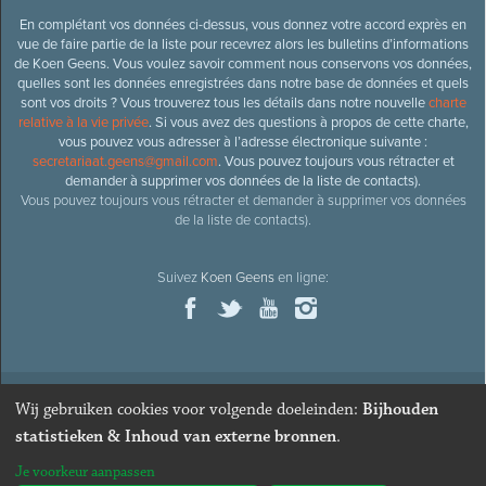
En complétant vos données ci-dessus, vous donnez votre accord exprès en
vue de faire partie de la liste pour recevrez alors les bulletins d’informations
de Koen Geens. Vous voulez savoir comment nous conservons vos données,
quelles sont les données enregistrées dans notre base de données et quels
sont vos droits ? Vous trouverez tous les détails dans notre nouvelle
charte
relative à la vie privée
. Si vous avez des questions à propos de cette charte,
vous pouvez vous adresser à l’adresse électronique suivante :
secretariaat.geens@gmail.com
. Vous pouvez toujours vous rétracter et
demander à supprimer vos données de la liste de contacts).
Vous pouvez toujours vous rétracter et demander à supprimer vos données
de la liste de contacts).
Suivez
Koen Geens
en ligne:
Wij gebruiken cookies voor volgende doeleinden:
Bijhouden
© 2026
Ancien ministre et député honoraire
Koen Geens
· Alle
statistieken & Inhoud van externe bronnen
.
rechten voorbehouden ·
Cookies wijzigen
Je voorkeur aanpassen
Webdesign & développement par Zenjoy de Louvain
. Powered by
Nimbu
.