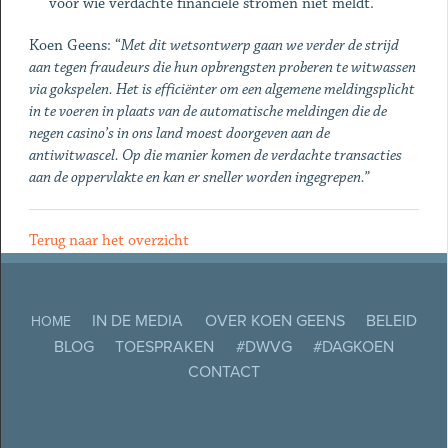
voor wie verdachte financiële stromen niet meldt.
Koen Geens: “
Met dit wetsontwerp gaan we verder de strijd
aan tegen fraudeurs die hun opbrengsten proberen te witwassen
via gokspelen. Het is efficiënter om een algemene meldingsplicht
in te voeren in plaats van de automatische meldingen die de
negen casino’s in ons land moest doorgeven aan de
antiwitwascel. Op die manier komen de verdachte transacties
aan de oppervlakte en kan er sneller worden ingegrepen.”
Terug naar het overzicht
IN DE MEDIA
OVER KOEN GEENS
BELEID
HOME
BLOG
TOESPRAKEN
#DWVG
#DAGKOEN
CONTACT