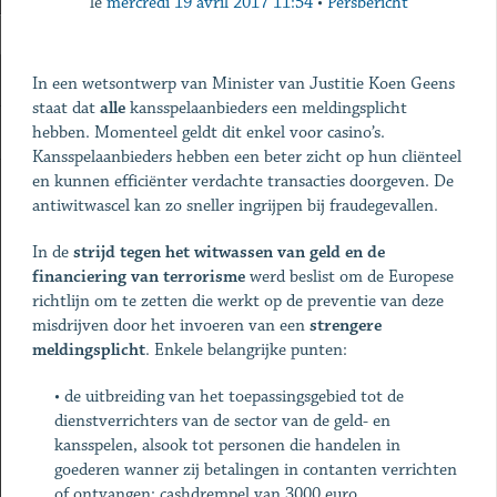
le
mercredi 19 avril 2017 11:54
•
Persbericht
In een wetsontwerp van Minister van Justitie Koen Geens
staat dat
alle
kansspelaanbieders een meldingsplicht
hebben. Momenteel geldt dit enkel voor casino’s.
Kansspelaanbieders hebben een beter zicht op hun cliënteel
en kunnen efficiënter verdachte transacties doorgeven. De
antiwitwascel kan zo sneller ingrijpen bij fraudegevallen.
In de
strijd tegen het witwassen van geld en de
financiering van terrorisme
werd
beslist om de Europese
richtlijn om te zetten die werkt op de preventie van deze
misdrijven door het invoeren van een
strengere
meldingsplicht
. Enkele belangrijke punten:
•
de uitbreiding van het toepassingsgebied tot de
dienstverrichters van de sector van de geld- en
kansspelen, alsook tot personen die handelen in
goederen wanner zij betalingen in contanten verrichten
of ontvangen: cashdrempel van 3000 euro.