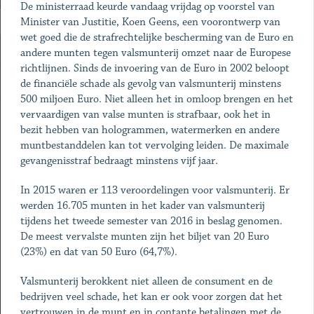
De ministerraad keurde vandaag vrijdag op voorstel van
Minister van Justitie, Koen Geens, een voorontwerp van
wet goed die de strafrechtelijke bescherming van de Euro en
andere munten tegen valsmunterij omzet naar de Europese
richtlijnen. Sinds de invoering van de Euro in 2002 beloopt
de financiële schade als gevolg van valsmunterij minstens
500 miljoen Euro. Niet alleen het in omloop brengen en het
vervaardigen van valse munten is strafbaar, ook het in
bezit hebben van hologrammen, watermerken en andere
muntbestanddelen kan tot vervolging leiden. De maximale
gevangenisstraf bedraagt minstens vijf jaar.
In 2015 waren er 113 veroordelingen voor valsmunterij. Er
werden 16.705 munten in het kader van valsmunterij
tijdens het tweede semester van 2016 in beslag genomen.
De meest vervalste munten zijn het biljet van 20 Euro
(23%) en dat van 50 Euro (64,7%).
Valsmunterij berokkent niet alleen de consument en de
bedrijven veel schade, het kan er ook voor zorgen dat het
vertrouwen in de munt en in contante betalingen met de