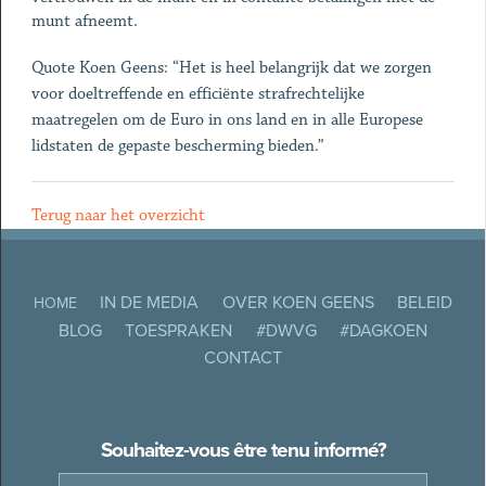
munt afneemt.
Quote Koen Geens: “Het is heel belangrijk dat we zorgen
voor doeltreffende en efficiënte strafrechtelijke
maatregelen om de Euro in ons land en in alle Europese
lidstaten de gepaste bescherming bieden.”
Terug naar het overzicht
IN DE MEDIA
OVER KOEN GEENS
BELEID
HOME
BLOG
TOESPRAKEN
#DWVG
#DAGKOEN
CONTACT
Souhaitez-vous être tenu informé?