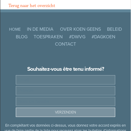
Terug naar het overzicht
IN DE MEDIA
OVER KOEN GEENS
BELEID
HOME
BLOG
TOESPRAKEN
#DWVG
#DAGKOEN
CONTACT
Souhaitez-vous être tenu informé?
En complétant vos données ci-dessus, vous donnez votre accord exprès en
vue de faire partie de la liste pour recevrez alors les bulletins d’informations