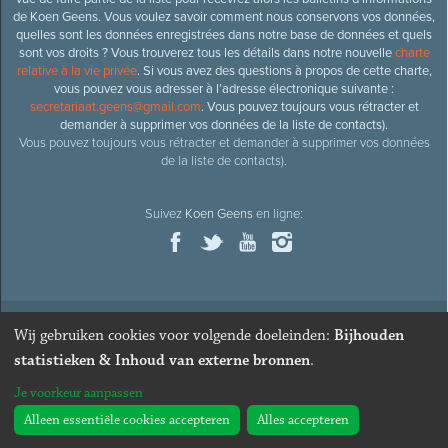
de Koen Geens. Vous voulez savoir comment nous conservons vos données,
quelles sont les données enregistrées dans notre base de données et quels
sont vos droits ? Vous trouverez tous les détails dans notre nouvelle
charte
relative à la vie privée
. Si vous avez des questions à propos de cette charte,
vous pouvez vous adresser à l’adresse électronique suivante :
secretariaat.geens@gmail.com
. Vous pouvez toujours vous rétracter et
demander à supprimer vos données de la liste de contacts).
Vous pouvez toujours vous rétracter et demander à supprimer vos données
de la liste de contacts).
Suivez
Koen Geens
en ligne:
Wij gebruiken cookies voor volgende doeleinden:
Bijhouden
© 2026
Ancien ministre et député honoraire
Koen Geens
· Alle
statistieken & Inhoud van externe bronnen
.
rechten voorbehouden ·
Cookies wijzigen
Je voorkeur aanpassen
Webdesign & développement par Zenjoy de Louvain
. Powered by
Nimbu
.
Alleen essentiële cookies accepteren
Alles accepteren