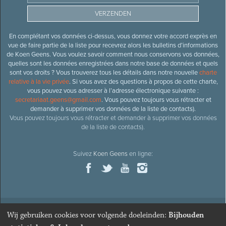
En complétant vos données ci-dessus, vous donnez votre accord exprès en
vue de faire partie de la liste pour recevrez alors les bulletins d’informations
de Koen Geens. Vous voulez savoir comment nous conservons vos données,
quelles sont les données enregistrées dans notre base de données et quels
sont vos droits ? Vous trouverez tous les détails dans notre nouvelle
charte
relative à la vie privée
. Si vous avez des questions à propos de cette charte,
vous pouvez vous adresser à l’adresse électronique suivante :
secretariaat.geens@gmail.com
. Vous pouvez toujours vous rétracter et
demander à supprimer vos données de la liste de contacts).
Vous pouvez toujours vous rétracter et demander à supprimer vos données
de la liste de contacts).
Suivez
Koen Geens
en ligne:
Wij gebruiken cookies voor volgende doeleinden:
Bijhouden
© 2026
Ancien ministre et député honoraire
Koen Geens
· Alle