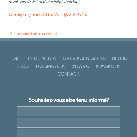
maat van de betrokkene helpt daarbij.”
Oproepingsbrief: http://bit.ly/2rk1OHs
Terug naar het overzicht
IN DE MEDIA
OVER KOEN GEENS
BELEID
HOME
BLOG
TOESPRAKEN
#DWVG
#DAGKOEN
CONTACT
Souhaitez-vous être tenu informé?