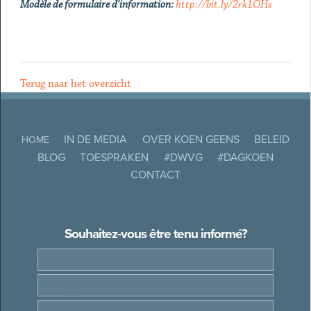
Modèle de formulaire d'information:
http://bit.ly/2rk1OHs
Terug naar het overzicht
IN DE MEDIA
OVER KOEN GEENS
BELEID
HOME
BLOG
TOESPRAKEN
#DWVG
#DAGKOEN
CONTACT
Souhaitez-vous être tenu informé?