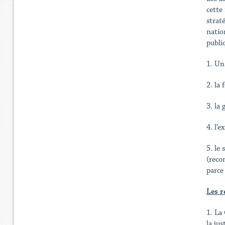
cette 
strat
natio
publi
1. Un
2. la
3. la
4. l’
5. le
(reco
parce 
Les r
1. La
la jus