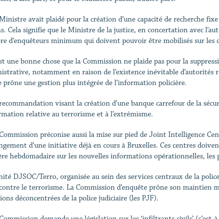
 Ministre avait plaidé pour la création d’une capacité de recherche fi
s. Cela signifie que le Ministre de la justice, en concertation avec l’au
e d’enquêteurs minimum qui doivent pouvoir être mobilisés sur les do
est une bonne chose que la Commission ne plaide pas pour la suppression
istrative, notamment en raison de l’existence inévitable d’autorités 
le prône une gestion plus intégrée de l’information policière.
 recommandation visant la création d’une banque carrefour de la sécur
ormation relative au terrorisme et à l’extrémisme.
 Commission préconise aussi la mise sur pied de Joint Intelligence Cen
ngement d’une initiative déjà en cours à Bruxelles. Ces centres doive
re hebdomadaire sur les nouvelles informations opérationnelles, les pr
nité DJSOC/Terro, organisée au sein des services centraux de la police f
 contre le terrorisme. La Commission d’enquête prône son maintien mais
ions déconcentrées de la police judiciaire (les PJF).
Commission demande une législation sur les ‘infiltrants civils’ (c’est-à