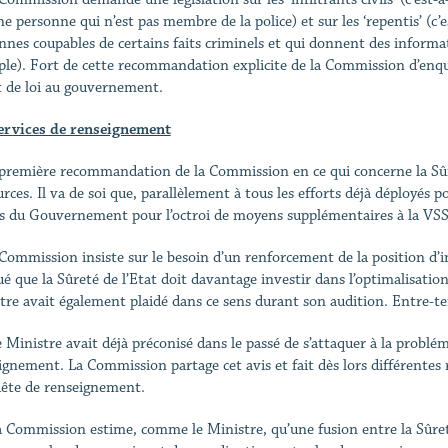
ne personne qui n’est pas membre de la police) et sur les ‘repentis’ (c’
nnes coupables de certains faits criminels et qui donnent des informati
le). Fort de cette recommandation explicite de la Commission d’enquêt
t de loi au gouvernement.
ervices de renseignement
 première recommandation de la Commission en ce qui concerne la Sûre
urces. Il va de soi que, parallèlement à tous les efforts déjà déployés 
s du Gouvernement pour l’octroi de moyens supplémentaires à la VS
 Commission insiste sur le besoin d’un renforcement de la position d’i
ué que la Sûreté de l’Etat doit davantage investir dans l’optimalisati
tre avait également plaidé dans ce sens durant son audition. Entre-temp
e Ministre avait déjà préconisé dans le passé de s’attaquer à la problém
ignement. La Commission partage cet avis et fait dès lors différentes
uête de renseignement.
a Commission estime, comme le Ministre, qu’une fusion entre la Sûreté 