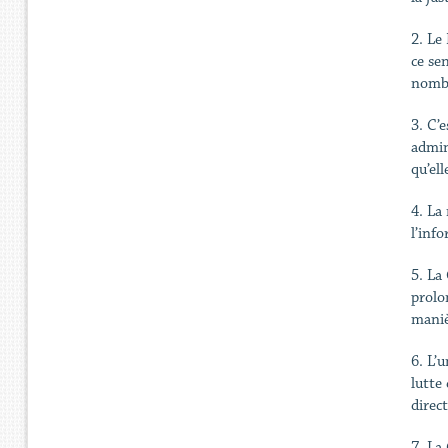
2. Le
ce sen
nombr
3. C’
admin
qu’el
4. La
l’inf
5. La
prolo
maniè
6. L’u
lutte
direct
7. La 