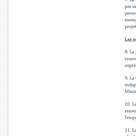
par u
perso
exemp
proje
Les s
8. La
resso
auprè
9. La
indiq
Minis
10. L
rense
l’enq
11. L