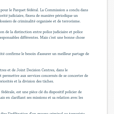
xe pour le Parquet fédéral. La Commission a conclu dans
torité judiciaire, fixera de manière périodique un
ssiers de criminalité organisée et de terrorisme.
 de la distinction entre police judiciaire et police
responsables différentes. Mais c’est une bonne chose
ité confirme le besoin d’assurer un meilleur partage de
tres et de Joint Decision Centres, dans le
nt permettre aux services concernés de se concerter de
iorités et la division des tâches.
édérale, est une pièce clé du dispositif policier de
 en clarifiant ses missions et sa relation avec les
-dire l’infiltration d’un groupe criminel ou terroriste