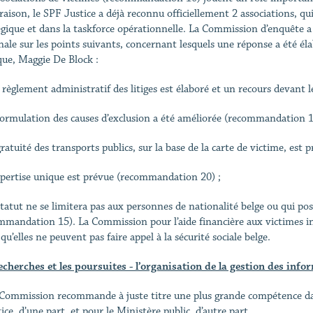
raison, le SPF Justice a déjà reconnu officiellement 2 associations, qui
égique et dans la taskforce opérationnelle. La Commission d’enquête a
nale sur les points suivants, concernant lesquels une réponse a été él
que, Maggie De Block :
 règlement administratif des litiges est élaboré et un recours devant 
 formulation des causes d’exclusion a été améliorée (recommandation 1
 gratuité des transports publics, sur la base de la carte de victime, es
expertise unique est prévue (recommandation 20) ;
 statut ne se limitera pas aux personnes de nationalité belge ou qui pos
mmandation 15). La Commission pour l’aide financière aux victimes in
qu’elles ne peuvent pas faire appel à la sécurité sociale belge.
echerches et les poursuites - l’organisation de la gestion des info
 Commission recommande à juste titre une plus grande compétence dans
tice, d’une part, et pour le Ministère public, d’autre part.