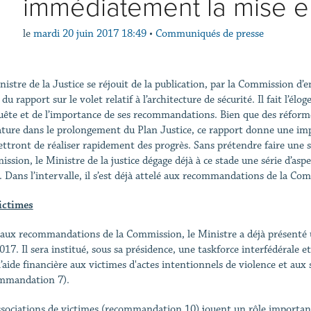
immédiatement la mise 
le
mardi 20 juin 2017 18:49
•
Communiqués de presse
nistre de la Justice se réjouit de la publication, par la Commission d
du rapport sur le volet relatif à l’architecture de sécurité. Il fait l’é
uête et de l’importance de ses recommandations. Bien que des réforme
lature dans le prolongement du Plan Justice, ce rapport donne une im
ttront de réaliser rapidement des progrès. Sans prétendre faire une 
ssion, le Ministre de la justice dégage déjà à ce stade une série d’aspe
). Dans l’intervalle, il s’est déjà attelé aux recommandations de la Co
ictimes
 aux recommandations de la Commission, le Ministre a déjà présenté u
017. Il sera institué, sous sa présidence, une taskforce interfédérale
l’aide financière aux victimes d'actes intentionnels de violence et aux
mmandation 7).
ssociations de victimes (recommandation 10) jouent un rôle important