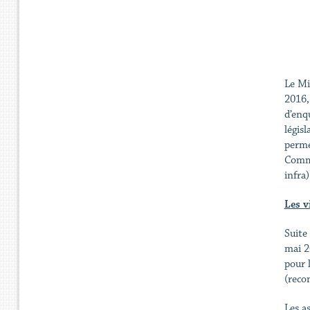
Le Mi
2016, 
d’enq
légis
perme
Commi
infra
Les v
Suite
mai 2
pour 
(reco
Les a