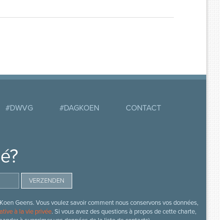
#DWVG
#DAGKOEN
CONTACT
mé?
s de Koen Geens. Vous voulez savoir comment nous conservons vos données,
ative à la vie privée
. Si vous avez des questions à propos de cette charte,