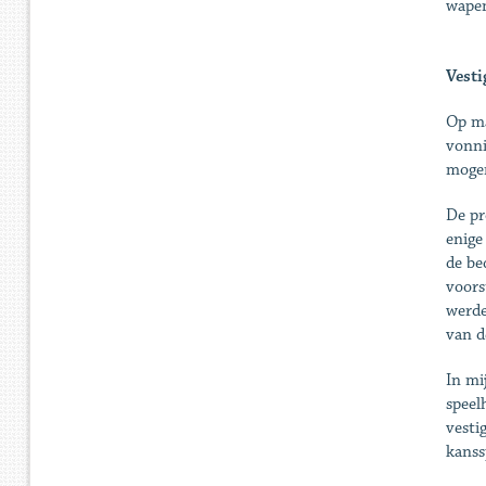
wapen
Vest
Op ma
vonni
mogen
De pr
enige
de be
voors
werde
van d
In mi
speel
vesti
kanss