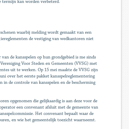
e termijn kan worden verbeterd.
erschenen waarbij melding wordt gemaakt van een
itiereglementen de vestiging van wedkantoren niet
r van de kansspelen op hun grondgebied is me sinds
l de Vereniging Voor Steden en Gemeenten (VVSG) met
entes uit te werken. Op 15 mei maakte de VVSG zijn
juni over het eerste pakket kansspelreglementering
en in de controle van kansspelen en de bescherming
oren opgenomen die gelijkaardig is aan deze voor de
doperator een convenant afsluit met de gemeente van
 kansspelcommissie. Het convenant bepaalt waar de
gsuren, en wie het gemeentelijk toezicht waarneemt.