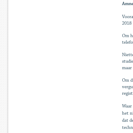
Amne
Voora
2018 
Om he
telef
Niett
studi
maar 
Om di
vergu
regis
Waar 
het n
dat d
techn