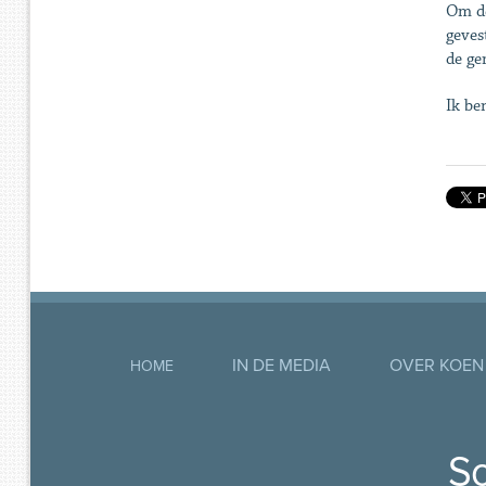
Om de
geves
de ge
Ik be
IN DE MEDIA
OVER KOEN
HOME
So