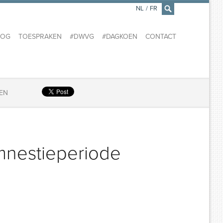
NL
/
FR
×
LOG
TOESPRAKEN
#DWVG
#DAGKOEN
CONTACT
REN
mnestieperiode