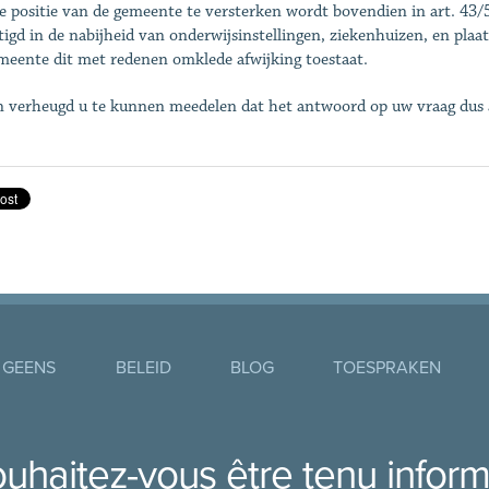
 positie van de gemeente te versterken wordt bovendien in art. 43/
tigd in de nabijheid van onderwijsinstellingen, ziekenhuizen, en plaa
meente dit met redenen omklede afwijking toestaat.
n verheugd u te kunnen meedelen dat het antwoord op uw vraag dus al
 GEENS
BELEID
BLOG
TOESPRAKEN
uhaitez-vous être tenu infor