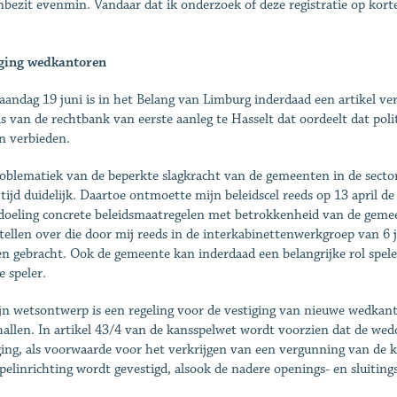
bezit evenmin. Vandaar dat ik onderzoek of deze registratie op kort
iging wedkantoren
andag 19 juni is in het Belang van Limburg inderdaad een artikel v
s van de rechtbank van eerste aanleg te Hasselt dat oordeelt dat pol
 verbieden.
oblematiek van de beperkte slagkracht van de gemeenten in de secto
 tijd duidelijk. Daartoe ontmoette mijn beleidscel reeds op 13 apri
doeling concrete beleidsmaatregelen met betrokkenheid van de geme
tellen over die door mij reeds in de interkabinettenwerkgroep van 6 
n gebracht. Ook de gemeente kan inderdaad een belangrijke rol spel
e speler.
jn wetsontwerp is een regeling voor de vestiging van nieuwe wedkant
hallen. In artikel 43/4 van de kansspelwet wordt voorzien dat de we
ging, als voorwaarde voor het verkrijgen van een vergunning van de
pelinrichting wordt gevestigd, alsook de nadere openings- en sluitin