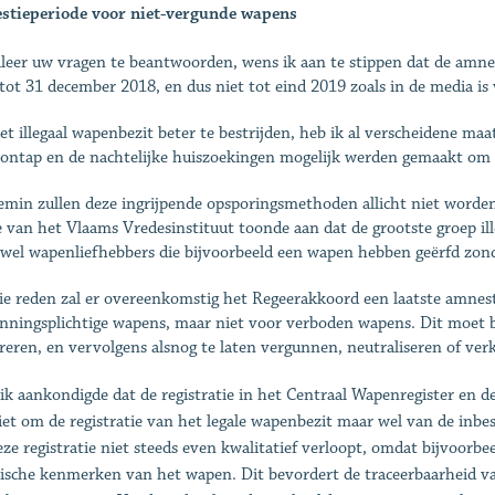
stieperiode voor niet-vergunde wapens
leer uw vragen te beantwoorden, wens ik aan te stippen dat de amnest
tot 31 december 2018, en dus niet tot eind 2019 zoals in de media is
t illegaal wapenbezit beter te bestrijden, heb ik al verscheidene maa
oontap en de nachtelijke huiszoekingen mogelijk werden gemaakt om 
emin zullen deze ingrijpende opsporingsmethoden allicht niet worden
e van het Vlaams Vredesinstituut toonde aan dat de grootste groep ill
wel wapenliefhebbers die bijvoorbeeld een wapen hebben geërfd zond
e reden zal er overeenkomstig het Regeerakkoord een laatste amnesti
nningsplichtige wapens, maar niet voor verboden wapens. Dit moet 
treren, en vervolgens alsnog te laten vergunnen, neutraliseren of ver
ik aankondigde dat de registratie in het Centraal Wapenregister en 
iet om de registratie van het legale wapenbezit maar wel van de inb
eze registratie niet steeds even kwalitatief verloopt, omdat bijvoorb
ische kenmerken van het wapen. Dit bevordert de traceerbaarheid va