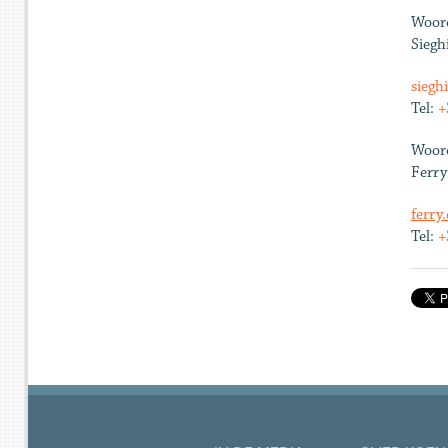
Woord
Siegh
siegh
Tel:
+
Woord
Ferry
ferry
Tel:
+