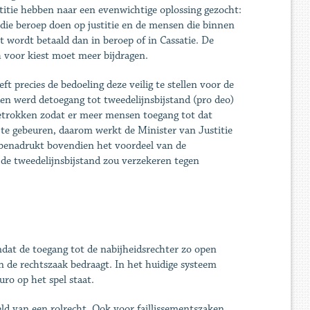
itie hebben naar een evenwichtige oplossing gezocht:
die beroep doen op justitie en de mensen die binnen
t wordt betaald dan in beroep of in Cassatie. De
 voor kiest moet meer bijdragen.
 precies de bedoeling deze veilig te stellen voor de
n werd detoegang tot tweedelijnsbijstand (pro deo)
trokken zodat er meer mensen toegang tot dat
 te gebeuren, daarom werkt de Minister van Justitie
 benadrukt bovendien het voordeel van de
de tweedelijnsbijstand zou verzekeren tegen
mdat de toegang tot de nabijheidsrechter zo open
n de rechtszaak bedraagt. In het huidige systeem
ro op het spel staat.
teld van een rolrecht. Ook voor faillissementszaken