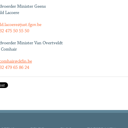
voerder Minister Geens
ild Lacoere
ild.lacoere@just.fgov.be
32 475 50 55 50
voerder Minister Van Overtveldt
 Comhair
.comhair@ckfin.be
32 479 65 86 24