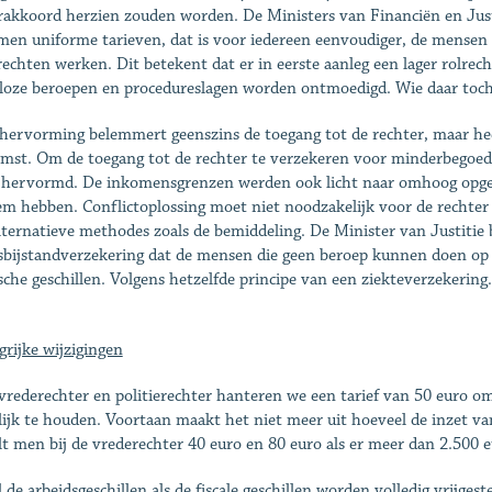
rakkoord herzien zouden worden. De Ministers van Financiën en Just
men uniforme tarieven, dat is voor iedereen eenvoudiger, de mensen 
rechten werken. Dit betekent dat er in eerste aanleg een lager rolrech
loze beroepen en procedureslagen worden ontmoedigd. Wie daar toch
hervorming belemmert geenszins de toegang tot de rechter, maar heeft
mst. Om de toegang tot de rechter te verzekeren voor minderbegoede
 hervormd. De inkomensgrenzen werden ook licht naar omhoog opge
em hebben. Conflictoplossing moet niet noodzakelijk voor de rechter
lternatieve methodes zoals de bemiddeling. De Minister van Justitie
sbijstandverzekering dat de mensen die geen beroep kunnen doen op 
ische geschillen. Volgens hetzelfde principe van een ziekteverzekering.
grijke wijzigingen
vrederechter en politierechter hanteren we een tarief van 50 euro o
ijk te houden. Voortaan maakt het niet meer uit hoeveel de inzet va
lt men bij de vrederechter 40 euro en 80 euro als er meer dan 2.500 eu
 de arbeidsgeschillen als de fiscale geschillen worden volledig vrijges