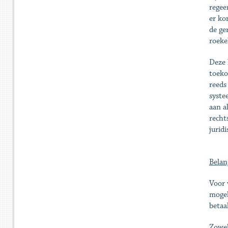
regee
er ko
de ge
roeke
Deze 
toeko
reeds
syste
aan a
recht
jurid
Belan
Voor 
mogel
betaa
Zowel