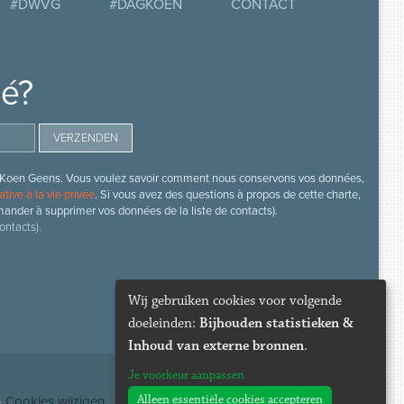
#DWVG
#DAGKOEN
CONTACT
mé?
s de Koen Geens. Vous voulez savoir comment nous conservons vos données,
ative à la vie privée
. Si vous avez des questions à propos de cette charte,
mander à supprimer vos données de la liste de contacts).
ontacts).
Wij gebruiken cookies voor volgende
doeleinden:
Bijhouden statistieken &
Inhoud van externe bronnen
.
Je voorkeur aanpassen
Alleen essentiële cookies accepteren
·
Cookies wijzigen