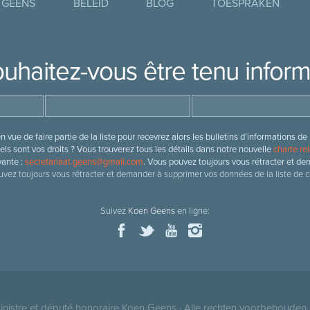
 GEENS
BELEID
BLOG
TOESPRAKEN
uhaitez-vous être tenu infor
 vue de faire partie de la liste pour recevrez alors les bulletins d’information
ls sont vos droits ? Vous trouverez tous les détails dans notre nouvelle
charte rel
vante :
secretariaat.geens@gmail.com
. Vous pouvez toujours vous rétracter et de
vez toujours vous rétracter et demander à supprimer vos données de la liste de c
Suivez
Koen Geens
en ligne:
nistre et député honoraire
Koen Geens
· Alle rechten voorbehouden 