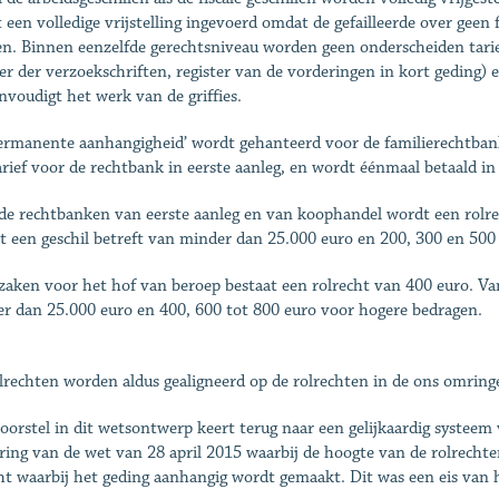
 een volledige vrijstelling ingevoerd omdat de gefailleerde over geen
en. Binnen eenzelfde gerechtsniveau worden geen onderscheiden tarie
ter der verzoekschriften, register van de vorderingen in kort geding) 
nvoudigt het werk van de griffies.
ermanente aanhangigheid’ wordt gehanteerd voor de familierechtbanke
arief voor de rechtbank in eerste aanleg, en wordt éénmaal betaald in
de rechtbanken van eerste aanleg en van koophandel wordt een rolre
et een geschil betreft van minder dan 25.000 euro en 200, 300 en 500
zaken voor het hof van beroep bestaat een rolrecht van 400 euro. Vand
r dan 25.000 euro en 400, 600 tot 800 euro voor hogere bedragen.
lrechten worden aldus gealigneerd op de rolrechten in de ons omring
oorstel in dit wetsontwerp keert terug naar een gelijkaardig systeem
ring van de wet van 28 april 2015 waarbij de hoogte van de rolrechte
ht waarbij het geding aanhangig wordt gemaakt. Dit was een eis van h