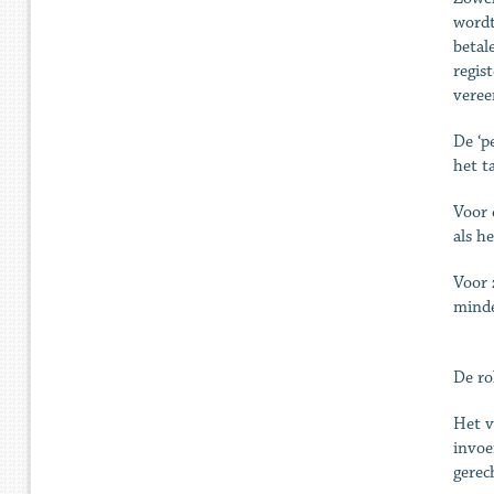
wordt
betal
regis
veree
De ‘p
het t
Voor 
als h
Voor 
minde
De ro
Het v
invoe
gerec