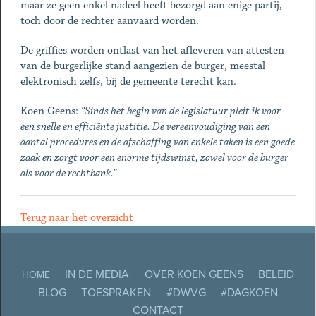
maar ze geen enkel nadeel heeft bezorgd aan enige partij,
toch door de rechter aanvaard worden.
De griffies worden ontlast van het afleveren van attesten
van de burgerlijke stand aangezien de burger, meestal
elektronisch zelfs, bij de gemeente terecht kan.
Koen Geens:
“Sinds het begin van de legislatuur pleit ik voor
een snelle en efficiënte justitie. De vereenvoudiging van een
aantal procedures en de afschaffing van enkele taken is een goede
zaak en zorgt voor een enorme tijdswinst, zowel voor de burger
als voor de rechtbank.”
Terug naar het overzicht
IN DE MEDIA
OVER KOEN GEENS
BELEID
HOME
BLOG
TOESPRAKEN
#DWVG
#DAGKOEN
CONTACT