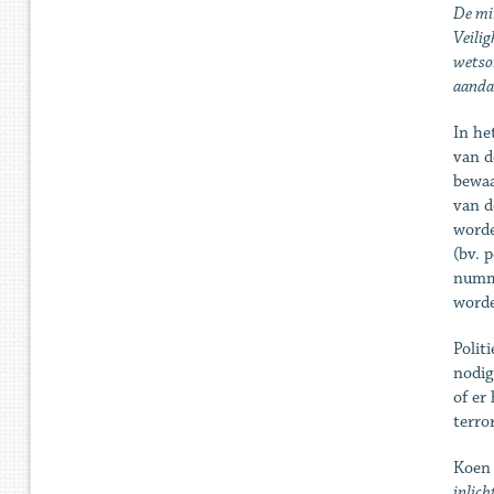
De mi
Veilig
wetson
aandac
In he
van d
bewaa
van d
worde
(bv. 
numme
worde
Polit
nodig
of er
terro
Koen
inlich