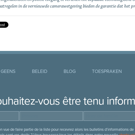
atregelen in de vernieuwde camerawetgeving bieden de garantie
dat het pr
 GEENS
BELEID
BLOG
TOESPRAKEN
uhaitez-vous être tenu infor
 vue de faire partie de la liste pour recevrez alors les bulletins d’information
ls sont vos droits ? Vous trouverez tous les détails dans notre nouvelle
charte rel