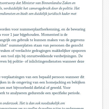
tsontwerp dat Minister van Binnenlandse Zaken en
, verduidelijkt het cameragebruik door de politie. Het
endiensten en biedt een duidelijk juridisch kader met
et worden voor nummerplaatherkenning, en de bewaring
n voor 1 jaar bijgehouden. Momenteel is de
elangrijk om gebruik te kunnen maken van de gegevens
chlist” nummerplaten staan van personen die gezocht
euken of verdachte gedragingen makkelijker opsporen
t een tool zijn bij onrustwekkende verdwijningen. De
en bij politie- of inlichtingendiensten wanneer deze
e verplaatsingen van een bepaald persoon wanneer dit
ijken in de omgeving van een homejacking en bekijken
en met bijvoorbeeld diefstal of geweld. Voor
erk te analyseren gedurende een specifieke periode.
un onderzoek. Het is
dan ook noodzakelijk om
oepassingen om zo sneller de nodige acties te
ondernemen.