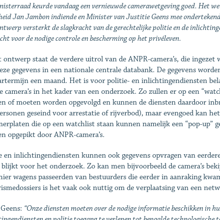
nisterraad keurde vandaag een vernieuwde camerawetgeving goed. Het we
heid Jan Jambon indiende en Minister van Justitie Geens mee ondertekende
twerp versterkt de slagkracht van de gerechtelijke politie en de inlichting
ht voor de nodige controle en bescherming op het privéleven.
t ontwerp staat de verdere uitrol van de ANPR-camera’s, die ingez
eze gegevens in een nationale centrale databank. De gegevens worde
rtermijn een maand. Het is voor politie- en inlichtingendiensten b
e camera’s in het kader van een onderzoek. Zo zullen er op een “wat
n of moeten worden opgevolgd en kunnen de diensten daardoor inbr
personen geseind voor arrestatie of rijverbod), maar evengoed kan he
rplaten die op een watchlist staan kunnen namelijk een “pop-up” gev
n opgepikt door ANPR-camera’s.
ie en inlichtingendiensten kunnen ook gegevens opvragen van eerder
 blijkt voor het onderzoek. Zo kan men bijvoorbeeld de camera’s bek
 hier wagens passeerden van bestuurders die eerder in aanraking kwam
rismedossiers is het vaak ook nuttig om de verplaatsing van een netw
 Geens:
“Onze
diensten moeten over de nodige informatie beschikken in h
tingendiensten en politie toegang te verlenen tot
bepaalde technologische t