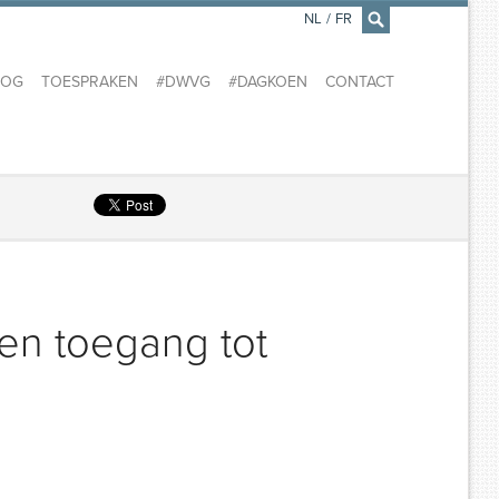
NL
/
FR
×
LOG
TOESPRAKEN
#DWVG
#DAGKOEN
CONTACT
gen toegang tot