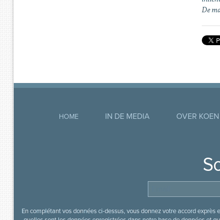
De ma
IN DE MEDIA
OVER KOEN
HOME
So
En complétant vos données ci-dessus, vous donnez votre accord exprès en
quelles sont les données enregistrées dans notre base de données et que