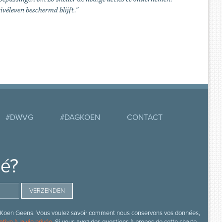
ivéleven beschermd blijft.”
#DWVG
#DAGKOEN
CONTACT
mé?
s de Koen Geens. Vous voulez savoir comment nous conservons vos données,
ative à la vie privée
. Si vous avez des questions à propos de cette charte,