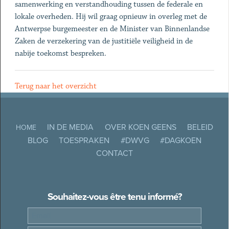
samenwerking en verstandhouding tussen de federale en
lokale overheden. Hij wil graag opnieuw in overleg met de
Antwerpse burgemeester en de Minister van Binnenlandse
Zaken de verzekering van de justitiële veiligheid in de
nabije toekomst bespreken.
Terug naar het overzicht
IN DE MEDIA
OVER KOEN GEENS
BELEID
HOME
BLOG
TOESPRAKEN
#DWVG
#DAGKOEN
CONTACT
Souhaitez-vous être tenu informé?